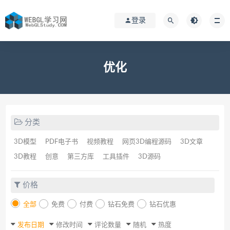
登录
优化
分类
3D模型
PDF电子书
视频教程
网页3D编程源码
3D文章
3D教程
创意
第三方库
工具插件
3D源码
价格
全部
免费
付费
钻石免费
钻石优惠
发布日期
修改时间
评论数量
随机
热度