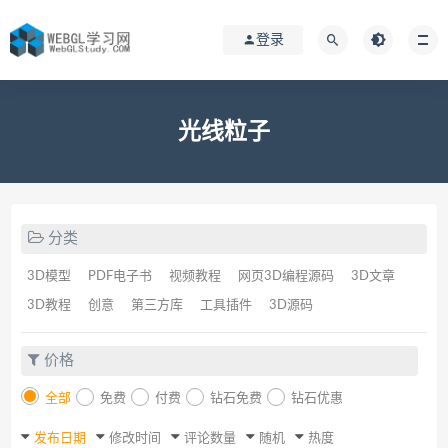
登录
光线粒子
分类
3D模型
PDF电子书
视频教程
网页3D编程源码
3D文章
3D教程
创意
第三方库
工具插件
3D源码
价格
全部
免费
付费
钻石免费
钻石优惠
发布日期
修改时间
评论数量
随机
热度