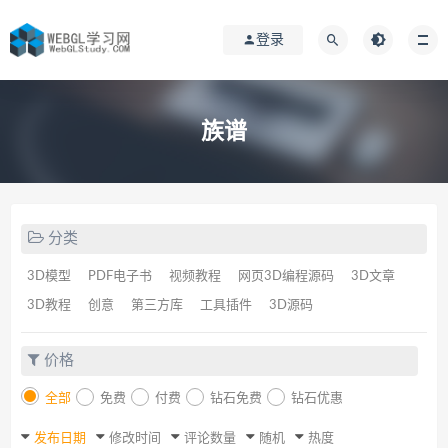
登录
族谱
分类
3D模型
PDF电子书
视频教程
网页3D编程源码
3D文章
3D教程
创意
第三方库
工具插件
3D源码
价格
全部
免费
付费
钻石免费
钻石优惠
发布日期
修改时间
评论数量
随机
热度