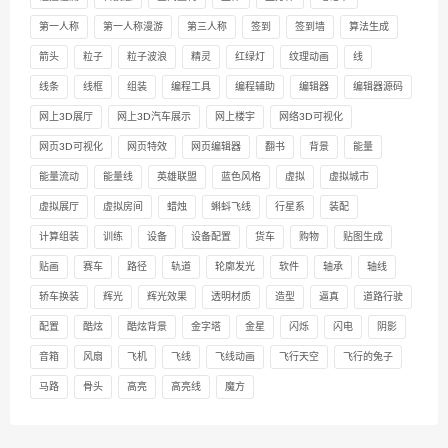
第一人称
第一人称漫游
第三人称
签到
签到墙
算法生成
箭头
粒子
粒子波浪
精灵
红绿灯
纹理动画
线
线条
线框
组装
编程工具
编程辅助
编辑器
编辑器源码
网上3D展厅
网上3D汽车展示
网上楼宇
网络3D可视化
网页3D可视化
网页特效
网页编辑器
翻书
背景
能量
能量流动
能量线
英雄联盟
蓝色风格
虚拟
虚拟城市
虚拟展厅
虚拟房间
蜡烛
蝌蚪飞线
行星系
装配
计算组装
训练
设备
设备配置
货车
购物
贴图生成
贴画
赛车
路径
轨道
轮廓发光
软件
轴承
轴线
轿车换装
辉光
辉光效果
透明材质
造型
逼真
道路行驶
配置
酷炫
酷炫背景
金字塔
金星
闪烁
闪电
阴影
音箱
风扇
飞机
飞线
飞线动画
飞行天空
飞行的兔子
马路
骨头
高亮
高亮线
魔方