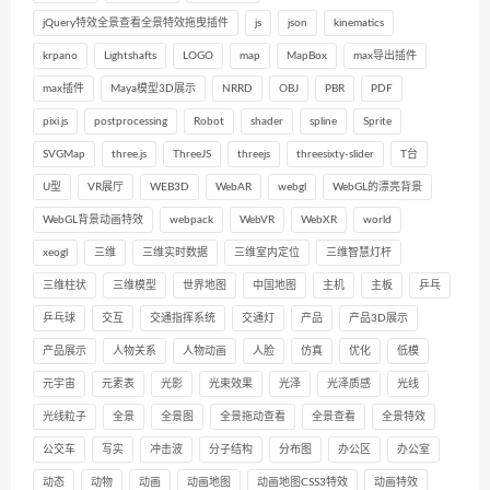
jQuery特效全景查看全景特效拖曳插件
js
json
kinematics
krpano
Lightshafts
LOGO
map
MapBox
max导出插件
max插件
Maya模型3D展示
NRRD
OBJ
PBR
PDF
pixi.js
postprocessing
Robot
shader
spline
Sprite
SVGMap
three.js
ThreeJS
threejs
threesixty-slider
T台
U型
VR展厅
WEB3D
WebAR
webgl
WebGL的漂亮背景
WebGL背景动画特效
webpack
WebVR
WebXR
world
xeogl
三维
三维实时数据
三维室内定位
三维智慧灯杆
三维柱状
三维模型
世界地图
中国地图
主机
主板
乒乓
乒乓球
交互
交通指挥系统
交通灯
产品
产品3D展示
产品展示
人物关系
人物动画
人脸
仿真
优化
低模
元宇宙
元素表
光影
光束效果
光泽
光泽质感
光线
光线粒子
全景
全景图
全景拖动查看
全景查看
全景特效
公交车
写实
冲击波
分子结构
分布图
办公区
办公室
动态
动物
动画
动画地图
动画地图CSS3特效
动画特效