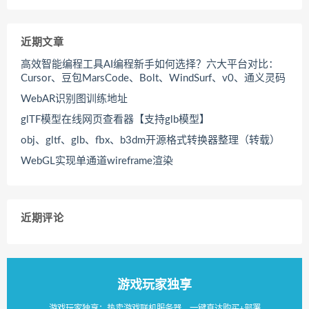
近期文章
高效智能编程工具AI编程新手如何选择？六大平台对比：
Cursor、豆包MarsCode、Bolt、WindSurf、v0、通义灵码
WebAR识别图训练地址
glTF模型在线网页查看器【支持glb模型】
obj、gltf、glb、fbx、b3dm开源格式转换器整理（转载）
WebGL实现单通道wireframe渲染
近期评论
游戏玩家独享
游戏玩家独享：热卖游戏联机服务器，一键直达购买+部署