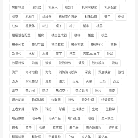
智能物流
服务器
机器人
机器手
机房可视化
机房配置
机架
机械手
机械臂
机械零件装配
材质动画
架子
柜机
柱体
柱状体
标注
桌子
椅子
楼宇
楼层
楼层设备配置
楼房
楼房生成器
楼梯
楼盘
模型
模型列表
模型导出
模型数据
模型格式
模型转化
模特
次世代
水星
水波
汉字
汽车
汽车3D展厅
沙漏
沙漏特效
油画
波浪
波浪特效
波纹
波纹模拟
流动
海洋
海洋动物
海龟
消防演习模拟
深度
深度映射
游戏
游泳
演示模型
漫游
激光
火光
火星
火焰
点云
烟花
热力图
热点
热点交互
热点说明
照片
燃烧
爆炸动画
物理材质
物联网
特效
特效处理
特效源码
王者荣耀
球体
球拍
球桌
生成楼房
生物
生物学
电商数据
电子书
电子产品
电气配置
电脑
男人模型
画板
盒子
相册
真实感
着色器
着色器编程
碎片化
碰撞检测
科技感
空间重构
立体
立方体
笔记本