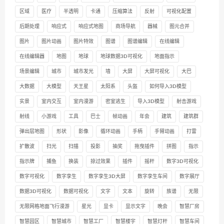
区域
医疗
半透明
卡通
压缩算法
反射
可视化配置
后期处理
响应式
响应式地图
商场导航
器械
图元合并
图片
图片动画
图片特效
图谱
图谱编辑
在线编辑
在线编辑器
地图
地球
地球数据3D可视化
地面指示
场景编辑
城市
城市发光
墙
大屏
大屏可视化
大巴
大数据
大模型
天王星
太阳系
头盔
如何导入3D模型
实景
室内交互
室内漫游
密室逃生
导入3D模型
射击游戏
射线
小游戏
工具
巴士
帧动画
年会
建筑
建筑群
弹出层地图
形状
影像
循环动画
手柄
手臂动画
打雷
扩散波
扫光
扫描
投影
抽奖
拖曳插件
拼图
指示
指示牌
捕鱼
换装
掠过效果
插件
摇杆
数字3D可视化
数字可视化
数字孪生
数字孪生3D大屏
数字孪生车间
数字展厅
数据3D可视化
数据可视化
文字
文本
旋转
族谱
无限
无限网格地面飞行漫游
星光
显卡
显示文字
晚会
智慧厂房
智慧园区
智慧城市
智慧工厂
智慧楼宇
智慧灯杆
智慧车间