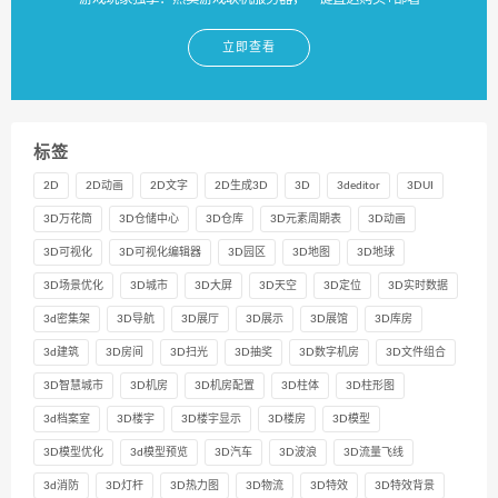
立即查看
标签
2D
2D动画
2D文字
2D生成3D
3D
3deditor
3DUI
3D万花筒
3D仓储中心
3D仓库
3D元素周期表
3D动画
3D可视化
3D可视化编辑器
3D园区
3D地图
3D地球
3D场景优化
3D城市
3D大屏
3D天空
3D定位
3D实时数据
3d密集架
3D导航
3D展厅
3D展示
3D展馆
3D库房
3d建筑
3D房间
3D扫光
3D抽奖
3D数字机房
3D文件组合
3D智慧城市
3D机房
3D机房配置
3D柱体
3D柱形图
3d档案室
3D楼宇
3D楼宇显示
3D楼房
3D模型
3D模型优化
3d模型预览
3D汽车
3D波浪
3D流量飞线
3d消防
3D灯杆
3D热力图
3D物流
3D特效
3D特效背景