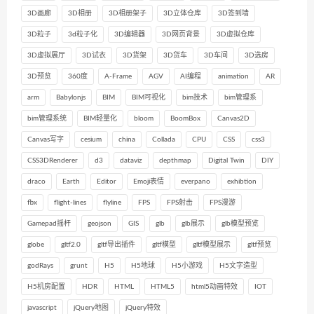
3D画廊
3D相册
3D相册架子
3D立体仓库
3D签到墙
3D粒子
3d粒子化
3D编辑器
3D网页背景
3D虚拟仓库
3D虚拟展厅
3D试衣
3D货架
3D货车
3D车间
3D选房
3D预览
360度
A-Frame
AGV
AI编程
animation
AR
arm
Babylonjs
BIM
BIM可视化
bim技术
bim管理系
bim管理系统
BIM轻量化
bloom
BoomBox
Canvas2D
Canvas写字
cesium
china
Collada
CPU
CSS
css3
CSS3DRenderer
d3
dataviz
depthmap
Digital Twin
DIY
draco
Earth
Editor
Emoji表情
everpano
exhibtion
fbx
flight-lines
flyline
FPS
FPS射击
FPS漫游
Gamepad摇杆
geojson
GIS
glb
glb展示
glb模型预览
globe
gltf2.0
gltf导出插件
gltf模型
gltf模型展示
gltf预览
godRays
grunt
H5
H5地球
H5小游戏
H5文字造型
H5机房配置
HDR
HTML
HTML5
html5动画特效
IOT
javascript
jQuery地图
jQuery特效