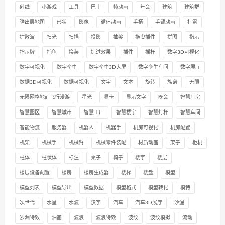
射线
小游戏
工具
巴士
帧动画
年会
建筑
建筑群
弹出层地图
形状
影像
循环动画
手柄
手臂动画
打雷
扩散波
扫光
扫描
投影
抽奖
拖曳插件
拼图
指示
指示牌
捕鱼
换装
掠过效果
插件
摇杆
数字3D可视化
数字可视化
数字孪生
数字孪生3D大屏
数字孪生车间
数字展厅
数据3D可视化
数据可视化
文字
文本
旋转
族谱
无限
无限网格地面飞行漫游
星光
显卡
显示文字
晚会
智慧厂房
智慧园区
智慧城市
智慧工厂
智慧楼宇
智慧灯杆
智慧车间
智能物流
服务器
机器人
机器手
机房可视化
机房配置
机架
机械手
机械臂
机械零件装配
材质动画
架子
柜机
柱体
柱状体
标注
桌子
椅子
楼宇
楼层
楼层设备配置
楼房
楼房生成器
楼梯
楼盘
模型
模型列表
模型导出
模型数据
模型格式
模型转化
模特
次世代
水星
水波
汉字
汽车
汽车3D展厅
沙漏
沙漏特效
油画
波浪
波浪特效
波纹
波纹模拟
流动