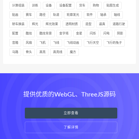
计算组装
训练
设备
设备配置
货车
购物
贴图生成
贴画
赛车
路径
轨道
轮廓发光
软件
轴承
轴线
轿车换装
辉光
辉光效果
透明材质
造型
逼真
道路行驶
配置
酷炫
酷炫背景
金字塔
金星
闪烁
闪电
阴影
音箱
风扇
飞机
飞线
飞线动画
飞行天空
飞行的兔子
马路
骨头
高亮
高亮线
魔方
提供优质的WebGL、ThreeJS源码
立即查看
了解详情