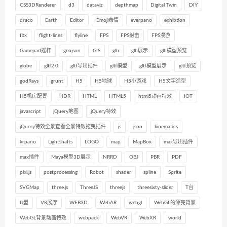
CSS3DRenderer
d3
dataviz
depthmap
Digital Twin
DIY
draco
Earth
Editor
Emoji表情
everpano
exhibtion
fbx
flight-lines
flyline
FPS
FPS射击
FPS漫游
Gamepad摇杆
geojson
GIS
glb
glb展示
glb模型预览
globe
gltf2.0
gltf导出插件
gltf模型
gltf模型展示
gltf预览
godRays
grunt
H5
H5地球
H5小游戏
H5文字造型
H5机房配置
HDR
HTML
HTML5
html5动画特效
IOT
javascript
jQuery地图
jQuery特效
jQuery特效全景查看全景特效拖曳插件
js
json
kinematics
krpano
Lightshafts
LOGO
map
MapBox
max导出插件
max插件
Maya模型3D展示
NRRD
OBJ
PBR
PDF
pixi.js
postprocessing
Robot
shader
spline
Sprite
SVGMap
three.js
ThreeJS
threejs
threesixty-slider
T台
U型
VR展厅
WEB3D
WebAR
webgl
WebGL的漂亮背景
WebGL背景动画特效
webpack
WebVR
WebXR
world