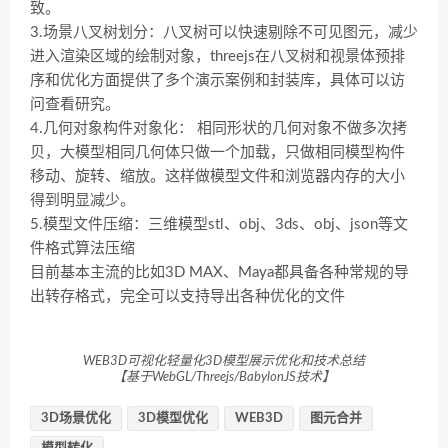
致。
3.场景八叉树划分：八叉树可以快速剔除不可见图元，减少
进入渲染区域的绘制对象，threejs在八叉树和视景体预排
序和优化方面提供了多个演示案例和封装库，具体可以访
问查看研究。
4.几何对象构件对象化： 相同形状的几何对象不做多次拷
贝，大模型相同几何体只做一个加载，只做相同模型构件
移动、旋转、缩放。这样做模型文件和浏览器内存的大小
得到明显减少。
5.模型文件压缩：三维模型stl、obj、3ds、obj、json等文
件格式算法压缩
目前基本主流的比如3D MAX、Maya都具备各种常规的导
出转存格式，完全可以支持导出各种优化的文件
WEB3D可视化轻量化3D模型展示优化和技术总结
【基于WebGL/Threejs/BabylonJS技术】
3D场景优化
3D模型优化
WEB3D
图元合并