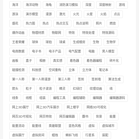
海洋
海洋动物
海龟
消防演习模拟
深度
深度映射
游戏
游泳
演示模型
漫游
激光
火光
火星
火焰
点云
烟花
热力图
热点
热点交互
热点说明
照片
燃烧
爆炸动画
物理材质
物联网
特效
特效处理
特效源码
王者荣耀
球体
球拍
球桌
生成楼房
生物
生物学
电商数据
电子书
电子产品
电气配置
电脑
男人模型
画板
盒子
相册
真实感
着色器
着色器编程
碎片化
碰撞检测
科技感
空间重构
立体
立方体
笔记本
第一人称
第一人称漫游
第三人称
签到
签到墙
算法生成
箭头
粒子
粒子波浪
精灵
红绿灯
纹理动画
线
线条
线框
组装
编程工具
编程辅助
编辑器
编辑器源码
网上3D展厅
网上3D汽车展示
网上楼宇
网络3D可视化
网页3D可视化
网页特效
网页编辑器
翻书
背景
能量
能量流动
能量线
英雄联盟
蓝色风格
虚拟
虚拟城市
虚拟展厅
虚拟房间
蜡烛
蝌蚪飞线
行星系
装配