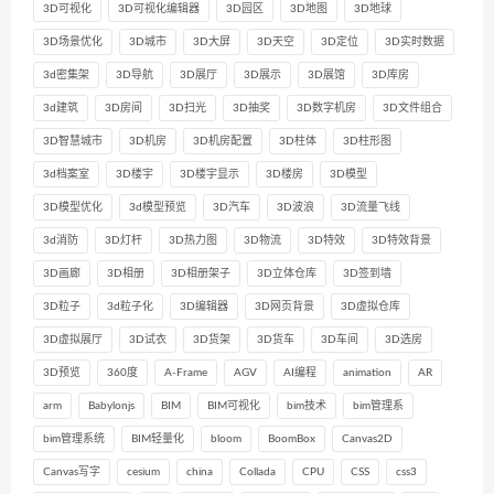
3D可视化
3D可视化编辑器
3D园区
3D地图
3D地球
3D场景优化
3D城市
3D大屏
3D天空
3D定位
3D实时数据
3d密集架
3D导航
3D展厅
3D展示
3D展馆
3D库房
3d建筑
3D房间
3D扫光
3D抽奖
3D数字机房
3D文件组合
3D智慧城市
3D机房
3D机房配置
3D柱体
3D柱形图
3d档案室
3D楼宇
3D楼宇显示
3D楼房
3D模型
3D模型优化
3d模型预览
3D汽车
3D波浪
3D流量飞线
3d消防
3D灯杆
3D热力图
3D物流
3D特效
3D特效背景
3D画廊
3D相册
3D相册架子
3D立体仓库
3D签到墙
3D粒子
3d粒子化
3D编辑器
3D网页背景
3D虚拟仓库
3D虚拟展厅
3D试衣
3D货架
3D货车
3D车间
3D选房
3D预览
360度
A-Frame
AGV
AI编程
animation
AR
arm
Babylonjs
BIM
BIM可视化
bim技术
bim管理系
bim管理系统
BIM轻量化
bloom
BoomBox
Canvas2D
Canvas写字
cesium
china
Collada
CPU
CSS
css3