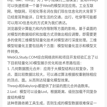
obj、dae、fbx等。对于中小规模的三维模型，使用threejs
可以快速搭建一个基于Web的模型浏览应用。工业互联
网，物联网，可视化等名词在我们现在信息化的大背景下
已经是耳熟能详，日常生活的交通，出行，吃穿等可能都
可以用3D信息化的方式来为我们表达。
浏览器受计算能力和内存限制等方面的影响，基于桌面的
对模型的数据组织和加载方式须做出相应调整，即需要更
多的使用三维模型轻量化技术对模型进行深度处理。三维
模型轻量化主要包括两个方面：模型轻量化显示和模型文
件转换。
WebGLStudy.COM综合网络资料和项目开发经验汇总了以
下目前轻量化3D模型展示优化和技术思路包括：
1. 几何数据图元合并：应用于大模型结构比较复杂，顶
点、面比较数据比较大，可以通过算法根据权重剔除相应
的顶点、面。从而到达轻量化模型效果。
Threejs和Babylonjs都提供了封装的图元合并函数库。
2.Lod：模型可以设备Lod，根据距离、级别加载不同复杂
度结构模型
这种思路依赖工具生成，否则生成的模型数据很难保证一