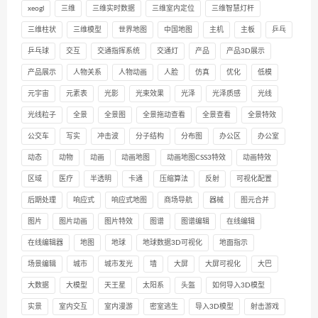
xeogl
三维
三维实时数据
三维室内定位
三维智慧灯杆
三维柱状
三维模型
世界地图
中国地图
主机
主板
乒乓
乒乓球
交互
交通指挥系统
交通灯
产品
产品3D展示
产品展示
人物关系
人物动画
人脸
仿真
优化
低模
元宇宙
元素表
光影
光束效果
光泽
光泽质感
光线
光线粒子
全景
全景图
全景拖动查看
全景查看
全景特效
公交车
写实
冲击波
分子结构
分布图
办公区
办公室
动态
动物
动画
动画地图
动画地图CSS3特效
动画特效
区域
医疗
半透明
卡通
压缩算法
反射
可视化配置
后期处理
响应式
响应式地图
商场导航
器械
图元合并
图片
图片动画
图片特效
图谱
图谱编辑
在线编辑
在线编辑器
地图
地球
地球数据3D可视化
地面指示
场景编辑
城市
城市发光
墙
大屏
大屏可视化
大巴
大数据
大模型
天王星
太阳系
头盔
如何导入3D模型
实景
室内交互
室内漫游
密室逃生
导入3D模型
射击游戏