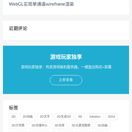
WebGL实现单通道wireframe渲染
近期评论
游戏玩家独享
游戏玩家独享：热卖游戏联机服务器，一键直达购买+部署
立即查看
标签
2D
2D动画
2D文字
2D生成3D
3D
3deditor
3DUI
3D万花筒
3D仓储中心
3D仓库
3D元素周期表
3D动画