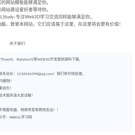
富的网站模板能够满足你。
有网站建设爱好者等待你。
Study-专注Web3D学习交流同样能够满足你。
电脑，登录本网站，它们应该属于这里，在这里将会更有价值！
关于我们
ThreeJS、BabylonJS等WEB3D开发案例源码下载。
长：1218436398@qq.com！我们将尽快处理。
时内删除！
果自负！
含技术服务请大家谅解！
括不限服务器、网络带宽等费用支出）！
众号：WebGL学习网