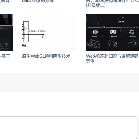
页面背
Babylon.js的源码
房，3D机房微模块详细介绍
(升级版二)
S-基于
原生WebGL绘制阴影技术
WebVR基础知识与讲解源码
案例