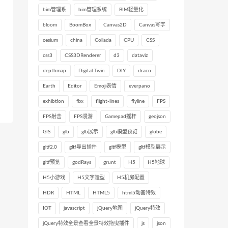
bim管理系
bim管理系统
BIM轻量化
bloom
BoomBox
Canvas2D
Canvas写字
cesium
china
Collada
CPU
CSS
css3
CSS3DRenderer
d3
dataviz
depthmap
Digital Twin
DIY
draco
Earth
Editor
Emoji表情
everpano
exhibtion
fbx
flight-lines
flyline
FPS
FPS射击
FPS漫游
Gamepad摇杆
geojson
GIS
glb
glb展示
glb模型预览
globe
gltf2.0
gltf导出插件
gltf模型
gltf模型展示
gltf预览
godRays
grunt
H5
H5地球
H5小游戏
H5文字造型
H5机房配置
HDR
HTML
HTML5
html5动画特效
IOT
javascript
jQuery地图
jQuery特效
jQuery特效全景查看全景特效拖曳插件
js
json