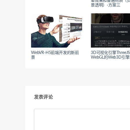
晕效果和普通材质（
景透明）-方案三
WebVR-H5前端开发的新前
3D可视化引擎ThreeJ
景
WebGL的Web3D引擎
发表评论