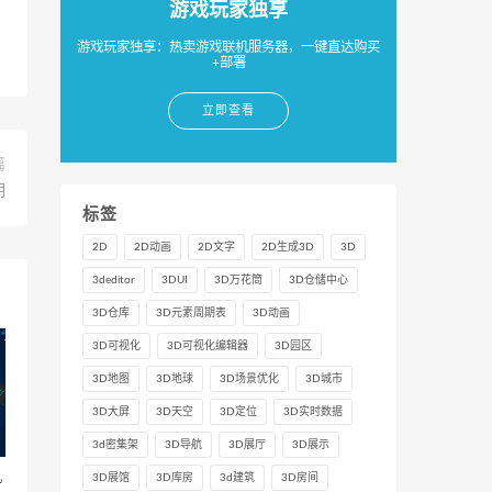
游戏玩家独享
游戏玩家独享：热卖游戏联机服务器，一键直达购买
+部署
立即查看
篇
明
标签
2D
2D动画
2D文字
2D生成3D
3D
3deditor
3DUI
3D万花筒
3D仓储中心
3D仓库
3D元素周期表
3D动画
3D可视化
3D可视化编辑器
3D园区
3D地图
3D地球
3D场景优化
3D城市
3D大屏
3D天空
3D定位
3D实时数据
3d密集架
3D导航
3D展厅
3D展示
机
3D展馆
3D库房
3d建筑
3D房间