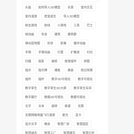
头盔
如何导入3D模型
实景
室内交互
室内漫游
密室逃生
导入3D模型
射击游戏
射线
小游戏
工具
巴士
帧动画
年会
建筑
建筑群
弹出层地图
形状
影像
循环动画
手柄
手臂动画
打雷
扩散波
扫光
扫描
投影
抽奖
拖曳插件
拼图
指示
指示牌
捕鱼
换装
掠过效果
插件
摇杆
数字3D可视化
数字可视化
数字孪生
数字孪生3D大屏
数字孪生车间
数字展厅
数据3D可视化
数据可视化
文字
文本
旋转
族谱
无限
无限网格地面飞行漫游
星光
显卡
显示文字
晚会
智慧厂房
智慧园区
智慧城市
智慧工厂
智慧楼宇
智慧灯杆