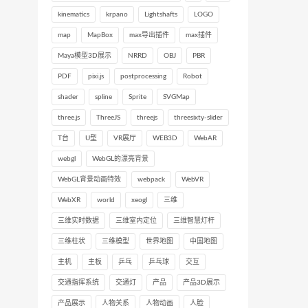
kinematics
krpano
Lightshafts
LOGO
map
MapBox
max导出插件
max插件
Maya模型3D展示
NRRD
OBJ
PBR
PDF
pixi.js
postprocessing
Robot
shader
spline
Sprite
SVGMap
three.js
ThreeJS
threejs
threesixty-slider
T台
U型
VR展厅
WEB3D
WebAR
webgl
WebGL的漂亮背景
WebGL背景动画特效
webpack
WebVR
WebXR
world
xeogl
三维
三维实时数据
三维室内定位
三维智慧灯杆
三维柱状
三维模型
世界地图
中国地图
主机
主板
乒乓
乒乓球
交互
交通指挥系统
交通灯
产品
产品3D展示
产品展示
人物关系
人物动画
人脸