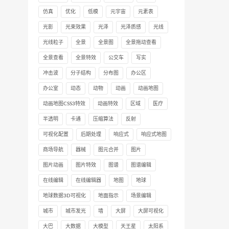
仿真
优化
低模
元宇宙
元素表
光影
光束效果
光泽
光泽质感
光线
光线粒子
全景
全景图
全景拖动查看
全景查看
全景特效
公交车
写实
冲击波
分子结构
分布图
办公区
办公室
动态
动物
动画
动画地图
动画地图CSS3特效
动画特效
区域
医疗
半透明
卡通
压缩算法
反射
可视化配置
后期处理
响应式
响应式地图
商场导航
器械
图元合并
图片
图片动画
图片特效
图谱
图谱编辑
在线编辑
在线编辑器
地图
地球
地球数据3D可视化
地面指示
场景编辑
城市
城市发光
墙
大屏
大屏可视化
大巴
大数据
大模型
天王星
太阳系