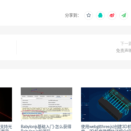
分享到：
下一
免责声
时支持光
Babylonjs基础入门-怎么获得
使用webgl(three.js)创建3D