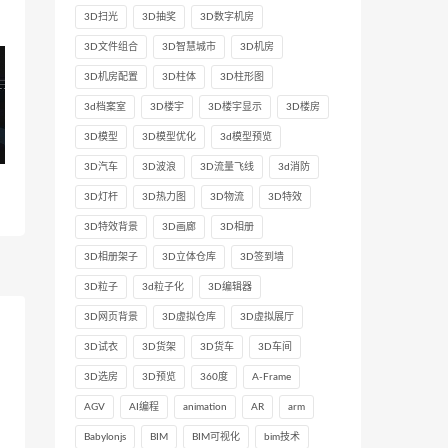
3D扫光
3D抽奖
3D数字机房
3D文件组合
3D智慧城市
3D机房
3D机房配置
3D柱体
3D柱形图
3d档案室
3D楼宇
3D楼宇显示
3D楼房
3D模型
3D模型优化
3d模型预览
3D汽车
3D波浪
3D流量飞线
3d消防
3D灯杆
3D热力图
3D物流
3D特效
3D特效背景
3D画廊
3D相册
3D相册架子
3D立体仓库
3D签到墙
3D粒子
3d粒子化
3D编辑器
3D网页背景
3D虚拟仓库
3D虚拟展厅
3D试衣
3D货架
3D货车
3D车间
3D选房
3D预览
360度
A-Frame
AGV
AI编程
animation
AR
arm
Babylonjs
BIM
BIM可视化
bim技术