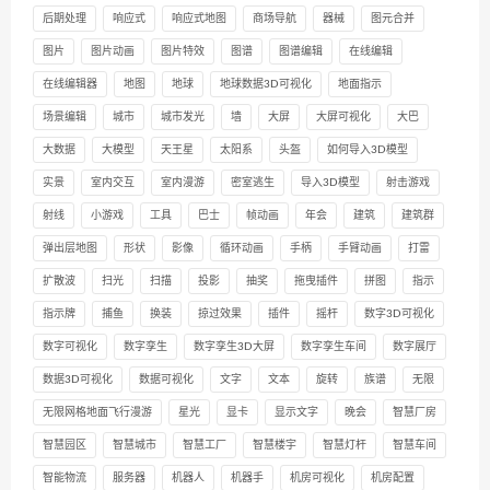
后期处理
响应式
响应式地图
商场导航
器械
图元合并
图片
图片动画
图片特效
图谱
图谱编辑
在线编辑
在线编辑器
地图
地球
地球数据3D可视化
地面指示
场景编辑
城市
城市发光
墙
大屏
大屏可视化
大巴
大数据
大模型
天王星
太阳系
头盔
如何导入3D模型
实景
室内交互
室内漫游
密室逃生
导入3D模型
射击游戏
射线
小游戏
工具
巴士
帧动画
年会
建筑
建筑群
弹出层地图
形状
影像
循环动画
手柄
手臂动画
打雷
扩散波
扫光
扫描
投影
抽奖
拖曳插件
拼图
指示
指示牌
捕鱼
换装
掠过效果
插件
摇杆
数字3D可视化
数字可视化
数字孪生
数字孪生3D大屏
数字孪生车间
数字展厅
数据3D可视化
数据可视化
文字
文本
旋转
族谱
无限
无限网格地面飞行漫游
星光
显卡
显示文字
晚会
智慧厂房
智慧园区
智慧城市
智慧工厂
智慧楼宇
智慧灯杆
智慧车间
智能物流
服务器
机器人
机器手
机房可视化
机房配置