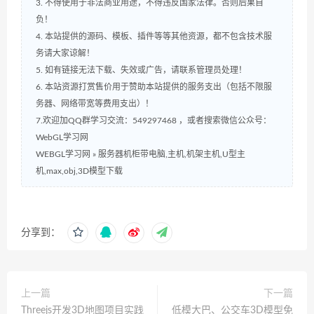
3. 不得使用于非法商业用途，不得违反国家法律。否则后果自
负！
4. 本站提供的源码、模板、插件等等其他资源，都不包含技术服
务请大家谅解！
5. 如有链接无法下载、失效或广告，请联系管理员处理！
6. 本站资源打赏售价用于赞助本站提供的服务支出（包括不限服
务器、网络带宽等费用支出）！
7.欢迎加QQ群学习交流：549297468 ，或者搜索微信公众号：
WebGL学习网
WEBGL学习网
»
服务器机柜带电脑,主机,机架主机,U型主
机,max,obj,3D模型下载
分享到：
上一篇
下一篇
Threejs开发3D地图项目实践
低模大巴、公交车3D模型免