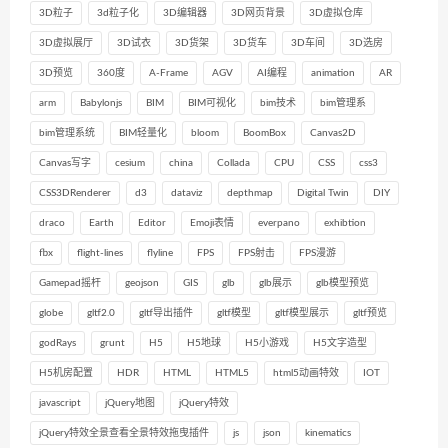
3D粒子
3d粒子化
3D编辑器
3D网页背景
3D虚拟仓库
3D虚拟展厅
3D试衣
3D货架
3D货车
3D车间
3D选房
3D预览
360度
A-Frame
AGV
AI编程
animation
AR
arm
Babylonjs
BIM
BIM可视化
bim技术
bim管理系
bim管理系统
BIM轻量化
bloom
BoomBox
Canvas2D
Canvas写字
cesium
china
Collada
CPU
CSS
css3
CSS3DRenderer
d3
dataviz
depthmap
Digital Twin
DIY
draco
Earth
Editor
Emoji表情
everpano
exhibtion
fbx
flight-lines
flyline
FPS
FPS射击
FPS漫游
Gamepad摇杆
geojson
GIS
glb
glb展示
glb模型预览
globe
gltf2.0
gltf导出插件
gltf模型
gltf模型展示
gltf预览
godRays
grunt
H5
H5地球
H5小游戏
H5文字造型
H5机房配置
HDR
HTML
HTML5
html5动画特效
IOT
javascript
jQuery地图
jQuery特效
jQuery特效全景查看全景特效拖曳插件
js
json
kinematics