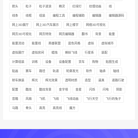
箭头
粒子
粒子波浪
精灵
红绿灯
纹理动画
线
线条
线框
组装
编程工具
编程辅助
编辑器
编辑器源码
网上3D展厅
网上3D汽车展示
网上楼宇
网络3D可视化
网页3D可视化
网页特效
网页编辑器
翻书
背景
能量
能量流动
能量线
英雄联盟
蓝色风格
虚拟
虚拟城市
虚拟展厅
虚拟房间
蜡烛
蝌蚪飞线
行星系
装配
计算组装
训练
设备
设备配置
货车
购物
贴图生成
贴画
赛车
路径
轨道
轮廓发光
软件
轴承
轴线
轿车换装
辉光
辉光效果
透明材质
造型
逼真
道路行驶
配置
酷炫
酷炫背景
金字塔
金星
闪烁
闪电
阴影
音箱
风扇
飞机
飞线
飞线动画
飞行天空
飞行的兔子
马路
骨头
高亮
高亮线
魔方