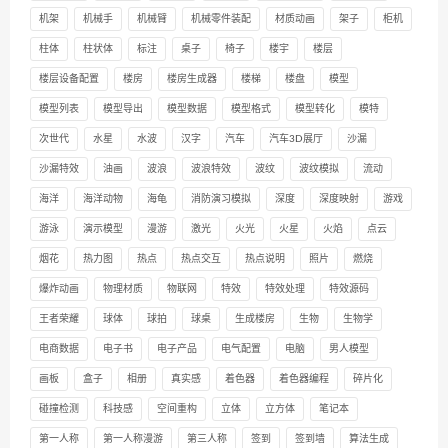
机架
机械手
机械臂
机械零件装配
材质动画
架子
柜机
柱体
柱状体
标注
桌子
椅子
楼宇
楼层
楼层设备配置
楼房
楼房生成器
楼梯
楼盘
模型
模型列表
模型导出
模型数据
模型格式
模型转化
模特
次世代
水星
水波
汉字
汽车
汽车3D展厅
沙漏
沙漏特效
油画
波浪
波浪特效
波纹
波纹模拟
流动
海洋
海洋动物
海龟
消防演习模拟
深度
深度映射
游戏
游泳
演示模型
漫游
激光
火光
火星
火焰
点云
烟花
热力图
热点
热点交互
热点说明
照片
燃烧
爆炸动画
物理材质
物联网
特效
特效处理
特效源码
王者荣耀
球体
球拍
球桌
生成楼房
生物
生物学
电商数据
电子书
电子产品
电气配置
电脑
男人模型
画板
盒子
相册
真实感
着色器
着色器编程
碎片化
碰撞检测
科技感
空间重构
立体
立方体
笔记本
第一人称
第一人称漫游
第三人称
签到
签到墙
算法生成