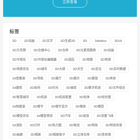
立即查看
标签
2D
2D动画
2D文字
2D生成3D
3D
3deditor
3DUI
3D万花筒
3D仓储中心
3D仓库
3D元素周期表
3D动画
3D可视化
3D可视化编辑器
3D园区
3D地图
3D地球
3D场景优化
3D城市
3D大屏
3D天空
3D定位
3D实时数据
3d密集架
3D导航
3D展厅
3D展示
3D展馆
3D库房
3d建筑
3D房间
3D扫光
3D抽奖
3D数字机房
3D文件组合
3D智慧城市
3D机房
3D机房配置
3D柱体
3D柱形图
3d档案室
3D楼宇
3D楼宇显示
3D楼房
3D模型
3D模型优化
3d模型预览
3D汽车
3D波浪
3D流量飞线
3d消防
3D灯杆
3D热力图
3D物流
3D特效
3D特效背景
3D画廊
3D相册
3D相册架子
3D立体仓库
3D签到墙