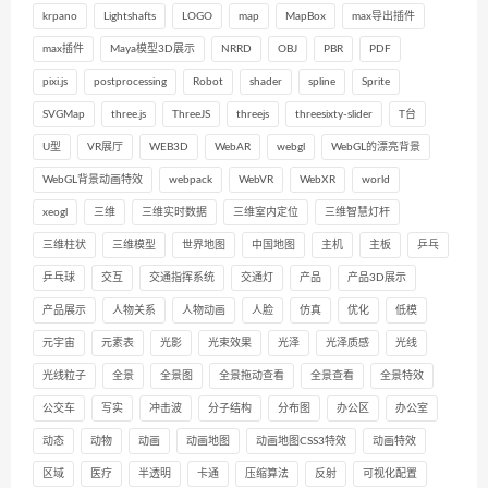
krpano
Lightshafts
LOGO
map
MapBox
max导出插件
max插件
Maya模型3D展示
NRRD
OBJ
PBR
PDF
pixi.js
postprocessing
Robot
shader
spline
Sprite
SVGMap
three.js
ThreeJS
threejs
threesixty-slider
T台
U型
VR展厅
WEB3D
WebAR
webgl
WebGL的漂亮背景
WebGL背景动画特效
webpack
WebVR
WebXR
world
xeogl
三维
三维实时数据
三维室内定位
三维智慧灯杆
三维柱状
三维模型
世界地图
中国地图
主机
主板
乒乓
乒乓球
交互
交通指挥系统
交通灯
产品
产品3D展示
产品展示
人物关系
人物动画
人脸
仿真
优化
低模
元宇宙
元素表
光影
光束效果
光泽
光泽质感
光线
光线粒子
全景
全景图
全景拖动查看
全景查看
全景特效
公交车
写实
冲击波
分子结构
分布图
办公区
办公室
动态
动物
动画
动画地图
动画地图CSS3特效
动画特效
区域
医疗
半透明
卡通
压缩算法
反射
可视化配置