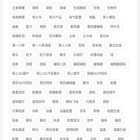
王者荣耀
球体
球拍
球桌
生成楼房
生物
生物学
电商数据
电子书
电子产品
电气配置
电脑
男人模型
画板
盒子
相册
真实感
着色器
着色器编程
碎片化
碰撞检测
科技感
空间重构
立体
立方体
笔记本
第一人称
第一人称漫游
第三人称
签到
签到墙
算法生成
箭头
粒子
粒子波浪
精灵
红绿灯
纹理动画
线
线条
线框
组装
编程工具
编程辅助
编辑器
编辑器源码
网上3D展厅
网上3D汽车展示
网上楼宇
网络3D可视化
网页3D可视化
网页特效
网页编辑器
翻书
背景
能量
能量流动
能量线
英雄联盟
蓝色风格
虚拟
虚拟城市
虚拟展厅
虚拟房间
蜡烛
蝌蚪飞线
行星系
装配
计算组装
训练
设备
设备配置
货车
购物
贴图生成
贴画
赛车
路径
轨道
轮廓发光
软件
轴承
轴线
轿车换装
辉光
辉光效果
透明材质
造型
逼真
道路行驶
配置
酷炫
酷炫背景
金字塔
金星
闪烁
闪电
阴影