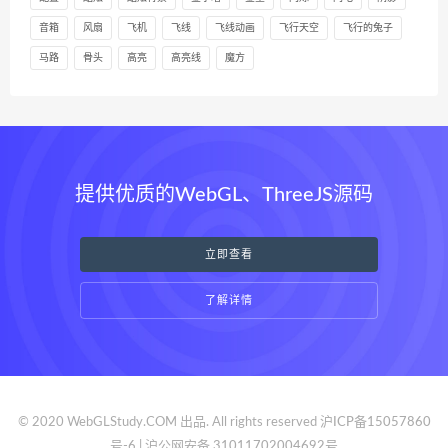
音箱
风扇
飞机
飞线
飞线动画
飞行天空
飞行的兔子
马路
骨头
高亮
高亮线
魔方
提供优质的WebGL、ThreeJS源码
立即查看
了解详情
© 2020 WebGLStudy.COM 出品. All rights reserved
沪ICP备15057860
号-6 | 沪公网安备 31011702004692号