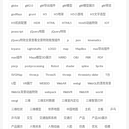
globe
gltf2.0
gltf导出插件
gltf模型
gltf模型展示
gltf预览
godRays
grunt
H5
H5地球
H5小游戏
H5文字造型
H5机房配置
HDR
HTML
HTML5
html5动画特效
IOT
javascript
jQuery地图
jQuery特效
jQuery特效全景查看全景特效拖曳插件
js
json
kinematics
krpano
Lightshafts
LOGO
map
MapBox
max导出插件
max插件
Maya模型3D展示
NRRD
OBJ
PBR
PDF
pixi.js
postprocessing
Robot
shader
spline
Sprite
SVGMap
three.js
ThreeJS
threejs
threesixty-slider
T台
U型
VR展厅
WEB3D
WebAR
webgl
WebGL的漂亮背景
WebGL背景动画特效
webpack
WebVR
WebXR
world
xeogl
三维
三维实时数据
三维室内定位
三维智慧灯杆
三维柱状
三维模型
世界地图
中国地图
主机
主板
乒乓
乒乓球
交互
交通指挥系统
交通灯
产品
产品3D展示
产品展示
人物关系
人物动画
人脸
仿真
优化
低模