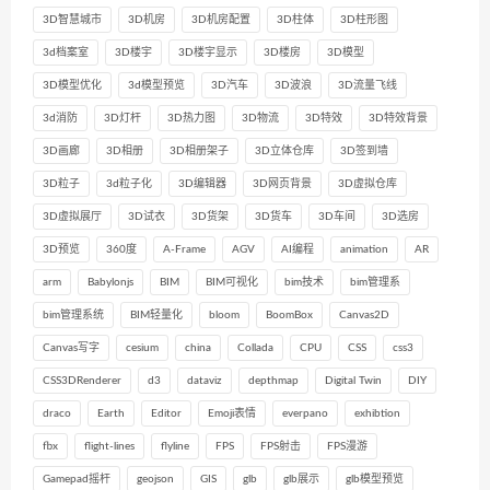
3D智慧城市
3D机房
3D机房配置
3D柱体
3D柱形图
3d档案室
3D楼宇
3D楼宇显示
3D楼房
3D模型
3D模型优化
3d模型预览
3D汽车
3D波浪
3D流量飞线
3d消防
3D灯杆
3D热力图
3D物流
3D特效
3D特效背景
3D画廊
3D相册
3D相册架子
3D立体仓库
3D签到墙
3D粒子
3d粒子化
3D编辑器
3D网页背景
3D虚拟仓库
3D虚拟展厅
3D试衣
3D货架
3D货车
3D车间
3D选房
3D预览
360度
A-Frame
AGV
AI编程
animation
AR
arm
Babylonjs
BIM
BIM可视化
bim技术
bim管理系
bim管理系统
BIM轻量化
bloom
BoomBox
Canvas2D
Canvas写字
cesium
china
Collada
CPU
CSS
css3
CSS3DRenderer
d3
dataviz
depthmap
Digital Twin
DIY
draco
Earth
Editor
Emoji表情
everpano
exhibtion
fbx
flight-lines
flyline
FPS
FPS射击
FPS漫游
Gamepad摇杆
geojson
GIS
glb
glb展示
glb模型预览