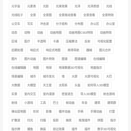
元宇宙
元素表
光影
光束效果
光泽
光泽质感
光线
光线粒子
全景
全景图
全景拖动查看
全景查看
全景特效
公交车
写实
冲击波
分子结构
分布图
办公区
办公室
动态
动物
动画
动画地图
动画地图CSS3特效
动画特效
区域
医疗
半透明
卡通
压缩算法
反射
可视化配置
后期处理
响应式
响应式地图
商场导航
器械
图元合并
图片
图片动画
图片特效
图谱
图谱编辑
在线编辑
在线编辑器
地图
地球
地球数据3D可视化
地面指示
场景编辑
城市
城市发光
墙
大屏
大屏可视化
大巴
大数据
大模型
天王星
太阳系
头盔
如何导入3D模型
实景
室内交互
室内漫游
密室逃生
导入3D模型
射击游戏
射线
小游戏
工具
巴士
帧动画
年会
建筑
建筑群
弹出层地图
形状
影像
循环动画
手柄
手臂动画
打雷
扩散波
扫光
扫描
投影
抽奖
拖曳插件
拼图
指示
指示牌
捕鱼
换装
掠过效果
插件
摇杆
数字3D可视化