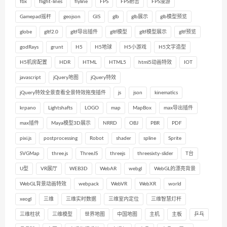
fbx
flight-lines
flyline
FPS
FPS射击
FPS漫游
Gamepad摇杆
geojson
GIS
glb
glb展示
glb模型预览
globe
gltf2.0
gltf导出插件
gltf模型
gltf模型展示
gltf预览
godRays
grunt
H5
H5地球
H5小游戏
H5文字造型
H5机房配置
HDR
HTML
HTML5
html5动画特效
IOT
javascript
jQuery地图
jQuery特效
jQuery特效全景查看全景特效拖曳插件
js
json
kinematics
krpano
Lightshafts
LOGO
map
MapBox
max导出插件
max插件
Maya模型3D展示
NRRD
OBJ
PBR
PDF
pixi.js
postprocessing
Robot
shader
spline
Sprite
SVGMap
three.js
ThreeJS
threejs
threesixty-slider
T台
U型
VR展厅
WEB3D
WebAR
webgl
WebGL的漂亮背景
WebGL背景动画特效
webpack
WebVR
WebXR
world
xeogl
三维
三维实时数据
三维室内定位
三维智慧灯杆
三维柱状
三维模型
世界地图
中国地图
主机
主板
乒乓