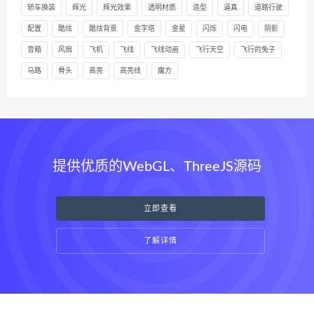
轿车换装
辉光
辉光效果
透明材质
造型
逼真
道路行驶
配置
酷炫
酷炫背景
金字塔
金星
闪烁
闪电
阴影
音箱
风扇
飞机
飞线
飞线动画
飞行天空
飞行的兔子
马路
骨头
高亮
高亮线
魔方
提供优质的WebGL、ThreeJS源码
立即查看
了解详情