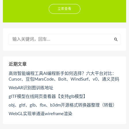
立即查看
近期文章
高效智能编程工具AI编程新手如何选择？六大平台对比：
Cursor、豆包MarsCode、Bolt、WindSurf、v0、通义灵码
WebAR识别图训练地址
glTF模型在线网页查看器【支持glb模型】
obj、gltf、glb、fbx、b3dm开源格式转换器整理（转载）
WebGL实现单通道wireframe渲染