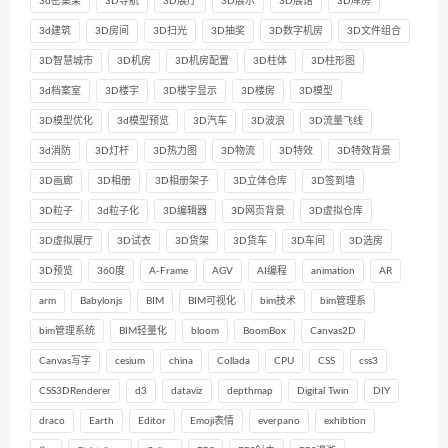
3d密集架
3D导航
3D展厅
3D展示
3D展馆
3D库房
3d建筑
3D房间
3D扫光
3D抽奖
3D数字机房
3D文件组合
3D智慧城市
3D机房
3D机房配置
3D柱体
3D柱形图
3d档案室
3D楼宇
3D楼宇显示
3D楼房
3D模型
3D模型优化
3d模型预览
3D汽车
3D波浪
3D流量飞线
3d消防
3D灯杆
3D热力图
3D物流
3D特效
3D特效背景
3D画廊
3D相册
3D相册架子
3D立体仓库
3D签到墙
3D粒子
3d粒子化
3D编辑器
3D网页背景
3D虚拟仓库
3D虚拟展厅
3D试衣
3D货架
3D货车
3D车间
3D选房
3D预览
360度
A-Frame
AGV
AI编程
animation
AR
arm
Babylonjs
BIM
BIM可视化
bim技术
bim管理系
bim管理系统
BIM轻量化
bloom
BoomBox
Canvas2D
Canvas写字
cesium
china
Collada
CPU
CSS
css3
CSS3DRenderer
d3
dataviz
depthmap
Digital Twin
DIY
draco
Earth
Editor
Emoji表情
everpano
exhibtion