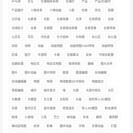
乒乓球
交互
交通指挥系统
交通灯
产品
产品3D展示
产品展示
人物关系
人物动画
人脸
仿真
优化
低模
元宇宙
元素表
光影
光束效果
光泽
光泽质感
光线
光线粒子
全景
全景图
全景拖动查看
全景查看
全景特效
公交车
写实
冲击波
分子结构
分布图
办公区
办公室
动态
动物
动画
动画地图
动画地图CSS3特效
动画特效
区域
医疗
半透明
卡通
压缩算法
反射
可视化配置
后期处理
响应式
响应式地图
商场导航
器械
图元合并
图片
图片动画
图片特效
图谱
图谱编辑
在线编辑
在线编辑器
地图
地球
地球数据3D可视化
地面指示
场景编辑
城市
城市发光
墙
大屏
大屏可视化
大巴
大数据
大模型
天王星
太阳系
头盔
如何导入3D模型
实景
室内交互
室内漫游
密室逃生
导入3D模型
射击游戏
射线
小游戏
工具
巴士
帧动画
年会
建筑
建筑群
弹出层地图
形状
影像
循环动画
手柄
手臂动画
打雷