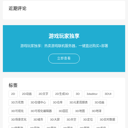
近期评论
游戏玩家独享
游戏玩家独享：热卖游戏联机服务器，一键直达购买+部署
立即查看
标签
2D
2D动画
2D文字
2D生成3D
3D
3deditor
3DUI
3D万花筒
3D仓储中心
3D仓库
3D元素周期表
3D动画
3D可视化
3D可视化编辑器
3D园区
3D地图
3D地球
3D场景优化
3D城市
3D大屏
3D天空
3D定位
3D实时数据