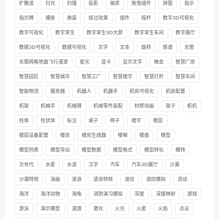
扩散波
扫光
扫描
投影
抽奖
拖曳插件
拼图
指示
指示牌
捕鱼
换装
掠过效果
插件
摇杆
数字3D可视化
数字可视化
数字孪生
数字孪生3D大屏
数字孪生车间
数字展厅
数据3D可视化
数据可视化
文字
文本
旋转
族谱
无限
无限网格地面飞行漫游
星光
显卡
显示文字
晚会
智慧厂房
智慧园区
智慧城市
智慧工厂
智慧楼宇
智慧灯杆
智慧车间
智能物流
服务器
机器人
机器手
机房可视化
机房配置
机架
机械手
机械臂
机械零件装配
材质动画
架子
柜机
柱体
柱状体
标注
桌子
椅子
楼宇
楼层
楼层设备配置
楼房
楼房生成器
楼梯
楼盘
模型
模型列表
模型导出
模型数据
模型格式
模型转化
模特
次世代
水星
水波
汉字
汽车
汽车3D展厅
沙漏
沙漏特效
油画
波浪
波浪特效
波纹
波纹模拟
流动
海洋
海洋动物
海龟
消防演习模拟
深度
深度映射
游戏
游泳
演示模型
漫游
激光
火光
火星
火焰
点云