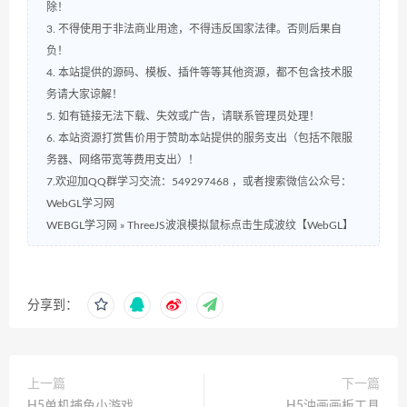
除！
3. 不得使用于非法商业用途，不得违反国家法律。否则后果自
负！
4. 本站提供的源码、模板、插件等等其他资源，都不包含技术服
务请大家谅解！
5. 如有链接无法下载、失效或广告，请联系管理员处理！
6. 本站资源打赏售价用于赞助本站提供的服务支出（包括不限服
务器、网络带宽等费用支出）！
7.欢迎加QQ群学习交流：549297468 ，或者搜索微信公众号：
WebGL学习网
WEBGL学习网
»
ThreeJS波浪模拟鼠标点击生成波纹【WebGL】
分享到：
上一篇
下一篇
H5单机捕鱼小游戏
H5油画画板工具