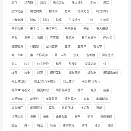
烟花
热力图
热点
热点交互
热点说明
照片
燃烧
爆炸动画
物理材质
物联网
特效
特效处理
特效源码
王者荣耀
球体
球拍
球桌
生成楼房
生物
生物学
电商数据
电子书
电子产品
电气配置
电脑
男人模型
画板
盒子
相册
真实感
着色器
着色器编程
碎片化
碰撞检测
科技感
空间重构
立体
立方体
笔记本
第一人称
第一人称漫游
第三人称
签到
签到墙
算法生成
箭头
粒子
粒子波浪
精灵
红绿灯
纹理动画
线
线条
线框
组装
编程工具
编程辅助
编辑器
编辑器源码
网上3D展厅
网上3D汽车展示
网上楼宇
网络3D可视化
网页3D可视化
网页特效
网页编辑器
翻书
背景
能量
能量流动
能量线
英雄联盟
蓝色风格
虚拟
虚拟城市
虚拟展厅
虚拟房间
蜡烛
蝌蚪飞线
行星系
装配
计算组装
训练
设备
设备配置
货车
购物
贴图生成
贴画
赛车
路径
轨道
轮廓发光
软件
轴承
轴线