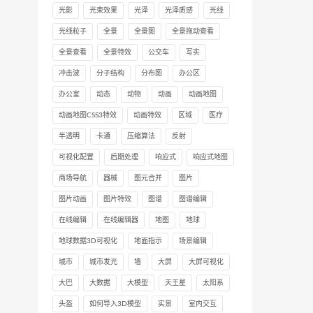
光影
光束效果
光泽
光泽质感
光线
光线粒子
全景
全景图
全景拖动查看
全景查看
全景特效
公交车
写实
冲击波
分子结构
分布图
办公区
办公室
动态
动物
动画
动画地图
动画地图CSS3特效
动画特效
区域
医疗
半透明
卡通
压缩算法
反射
可视化配置
后期处理
响应式
响应式地图
商场导航
器械
图元合并
图片
图片动画
图片特效
图谱
图谱编辑
在线编辑
在线编辑器
地图
地球
地球数据3D可视化
地面指示
场景编辑
城市
城市发光
墙
大屏
大屏可视化
大巴
大数据
大模型
天王星
太阳系
头盔
如何导入3D模型
实景
室内交互