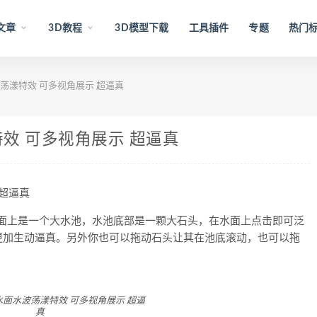
文章
3D教程
3D模型下载
工具插件
专题
热门
水波荡漾特效 可多视角展示 超逼真
漾特效 可多视角展示 超逼真
 超逼真
画面上是一个大水池，水池底部是一颗大石头，在水面上点击即可泛
更加生动逼真。另外你也可以拖动石头让其在池底滚动，也可以拖
GL水面水波荡漾特效 可多视角展示 超逼
真