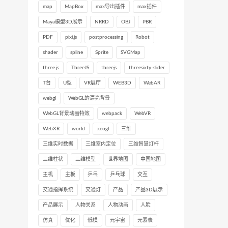
map
MapBox
max导出插件
max插件
Maya模型3D展示
NRRD
OBJ
PBR
PDF
pixi.js
postprocessing
Robot
shader
spline
Sprite
SVGMap
three.js
ThreeJS
threejs
threesixty-slider
T台
U型
VR展厅
WEB3D
WebAR
webgl
WebGL的漂亮背景
WebGL背景动画特效
webpack
WebVR
WebXR
world
xeogl
三维
三维实时数据
三维室内定位
三维智慧灯杆
三维柱状
三维模型
世界地图
中国地图
主机
主板
乒乓
乒乓球
交互
交通指挥系统
交通灯
产品
产品3D展示
产品展示
人物关系
人物动画
人脸
仿真
优化
低模
元宇宙
元素表