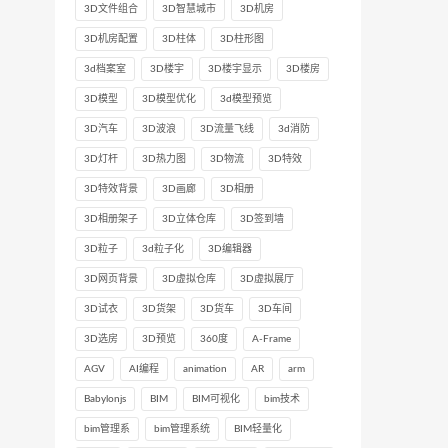
3D文件组合
3D智慧城市
3D机房
3D机房配置
3D柱体
3D柱形图
3d档案室
3D楼宇
3D楼宇显示
3D楼房
3D模型
3D模型优化
3d模型预览
3D汽车
3D波浪
3D流量飞线
3d消防
3D灯杆
3D热力图
3D物流
3D特效
3D特效背景
3D画廊
3D相册
3D相册架子
3D立体仓库
3D签到墙
3D粒子
3d粒子化
3D编辑器
3D网页背景
3D虚拟仓库
3D虚拟展厅
3D试衣
3D货架
3D货车
3D车间
3D选房
3D预览
360度
A-Frame
AGV
AI编程
animation
AR
arm
Babylonjs
BIM
BIM可视化
bim技术
bim管理系
bim管理系统
BIM轻量化