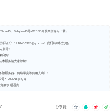
ThreeJS、BabylonJS等WEB3D开发案例源码下载。
长：1218436398@qq.com！我们将尽快处理。
时内删除！
果自负！
含技术服务请大家谅解！
括不限服务器、网络带宽等费用支出）！
众号：WebGL学习网
视角展示 超逼真
7
分享到：