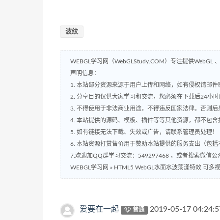
波纹
WEBGL学习网（WebGLStudy.COM）专注提供WebGL 、
声明信息：
1. 本站部分资源来源于用户上传和网络，如有侵权请邮件联系站
2. 分享目的仅供大家学习和交流，您必须在下载后24小
3. 不得使用于非法商业用途，不得违反国家法律。否则后
4. 本站提供的源码、模板、插件等等其他资源，都不包
5. 如有链接无法下载、失效或广告，请联系管理员处理！
6. 本站资源打赏售价用于赞助本站提供的服务支出（包
7.欢迎加QQ群学习交流：549297468 ，或者搜索微信公
WEBGL学习网
»
HTML5 WebGL水面水波荡漾特效 可多
爱要在一起
2019-05-17 04:24:5
普通