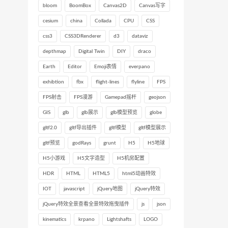
bloom
BoomBox
Canvas2D
Canvas写字
cesium
china
Collada
CPU
CSS
css3
CSS3DRenderer
d3
dataviz
depthmap
Digital Twin
DIY
draco
Earth
Editor
Emoji表情
everpano
exhibtion
fbx
flight-lines
flyline
FPS
FPS射击
FPS漫游
Gamepad摇杆
geojson
GIS
glb
glb展示
glb模型预览
globe
gltf2.0
gltf导出插件
gltf模型
gltf模型展示
gltf预览
godRays
grunt
H5
H5地球
H5小游戏
H5文字造型
H5机房配置
HDR
HTML
HTML5
html5动画特效
IOT
javascript
jQuery地图
jQuery特效
jQuery特效全景查看全景特效拖曳插件
js
json
kinematics
krpano
Lightshafts
LOGO