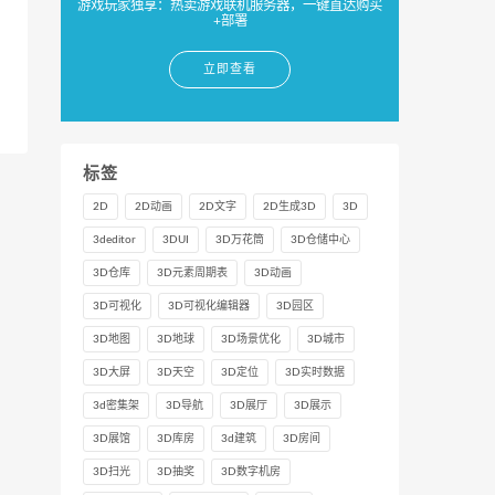
游戏玩家独享：热卖游戏联机服务器，一键直达购买
+部署
立即查看
标签
2D
2D动画
2D文字
2D生成3D
3D
3deditor
3DUI
3D万花筒
3D仓储中心
3D仓库
3D元素周期表
3D动画
3D可视化
3D可视化编辑器
3D园区
3D地图
3D地球
3D场景优化
3D城市
3D大屏
3D天空
3D定位
3D实时数据
3d密集架
3D导航
3D展厅
3D展示
3D展馆
3D库房
3d建筑
3D房间
3D扫光
3D抽奖
3D数字机房