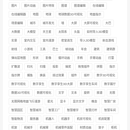
图片
图片动画
图片特效
图谱
图谱编辑
在线编辑
在线编辑器
地图
地球
地球数据3D可视化
地面指示
场景编辑
城市
城市发光
墙
大屏
大屏可视化
大巴
大数据
大模型
天王星
太阳系
头盔
如何导入3D模型
实景
室内交互
室内漫游
密室逃生
导入3D模型
射击游戏
射线
小游戏
工具
巴士
帧动画
年会
建筑
建筑群
弹出层地图
形状
影像
循环动画
手柄
手臂动画
打雷
扩散波
扫光
扫描
投影
抽奖
拖曳插件
拼图
指示
指示牌
捕鱼
换装
掠过效果
插件
摇杆
数字3D可视化
数字可视化
数字孪生
数字孪生3D大屏
数字孪生车间
数字展厅
数据3D可视化
数据可视化
文字
文本
旋转
族谱
无限
无限网格地面飞行漫游
星光
显卡
显示文字
晚会
智慧厂房
智慧园区
智慧城市
智慧工厂
智慧楼宇
智慧灯杆
智慧车间
智能物流
服务器
机器人
机器手
机房可视化
机房配置
机架
机械手
机械臂
机械零件装配
材质动画
架子
柜机