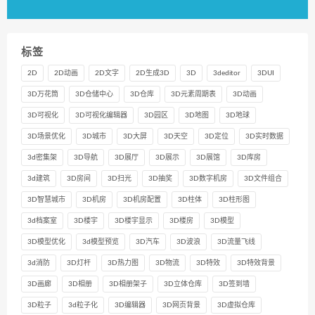
标签
2D
2D动画
2D文字
2D生成3D
3D
3deditor
3DUI
3D万花筒
3D仓储中心
3D仓库
3D元素周期表
3D动画
3D可视化
3D可视化编辑器
3D园区
3D地图
3D地球
3D场景优化
3D城市
3D大屏
3D天空
3D定位
3D实时数据
3d密集架
3D导航
3D展厅
3D展示
3D展馆
3D库房
3d建筑
3D房间
3D扫光
3D抽奖
3D数字机房
3D文件组合
3D智慧城市
3D机房
3D机房配置
3D柱体
3D柱形图
3d档案室
3D楼宇
3D楼宇显示
3D楼房
3D模型
3D模型优化
3d模型预览
3D汽车
3D波浪
3D流量飞线
3d消防
3D灯杆
3D热力图
3D物流
3D特效
3D特效背景
3D画廊
3D相册
3D相册架子
3D立体仓库
3D签到墙
3D粒子
3d粒子化
3D编辑器
3D网页背景
3D虚拟仓库