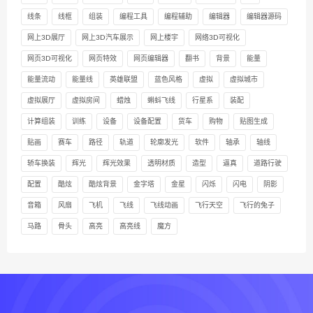
线条
线框
组装
编程工具
编程辅助
编辑器
编辑器源码
网上3D展厅
网上3D汽车展示
网上楼宇
网络3D可视化
网页3D可视化
网页特效
网页编辑器
翻书
背景
能量
能量流动
能量线
英雄联盟
蓝色风格
虚拟
虚拟城市
虚拟展厅
虚拟房间
蜡烛
蝌蚪飞线
行星系
装配
计算组装
训练
设备
设备配置
货车
购物
贴图生成
贴画
赛车
路径
轨道
轮廓发光
软件
轴承
轴线
轿车换装
辉光
辉光效果
透明材质
造型
逼真
道路行驶
配置
酷炫
酷炫背景
金字塔
金星
闪烁
闪电
阴影
音箱
风扇
飞机
飞线
飞线动画
飞行天空
飞行的兔子
马路
骨头
高亮
高亮线
魔方