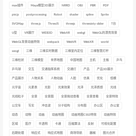
max插件
Maya模型3D展示
NRRD
OBJ
PBR
PDF
pixi.js
postprocessing
Robot
shader
spline
Sprite
SVGMap
three.js
ThreeJS
threejs
threesixty-slider
T台
U型
VR展厅
WEB3D
WebAR
webgl
WebGL的漂亮背景
WebGL背景动画特效
webpack
WebVR
WebXR
world
xeogl
三维
三维实时数据
三维室内定位
三维智慧灯杆
三维柱状
三维模型
世界地图
中国地图
主机
主板
乒乓
乒乓球
交互
交通指挥系统
交通灯
产品
产品3D展示
产品展示
人物关系
人物动画
人脸
仿真
优化
低模
元宇宙
元素表
光影
光束效果
光泽
光泽质感
光线
光线粒子
全景
全景图
全景拖动查看
全景查看
全景特效
公交车
写实
冲击波
分子结构
分布图
办公区
办公室
动态
动物
动画
动画地图
动画地图CSS3特效
动画特效
区域
医疗
半透明
卡通
压缩算法
反射
可视化配置
后期处理
响应式
响应式地图
商场导航
器械
图元合并