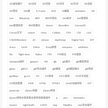
3D虚拟展厅
3D试衣
3D货架
3D货车
3D车间
3D选房
3D预览
360度
A-Frame
AGV
AI编程
animation
AR
arm
Babylonjs
BIM
BIM可视化
bim技术
bim管理系
bim管理系统
BIM轻量化
bloom
BoomBox
Canvas2D
Canvas写字
cesium
china
Collada
CPU
CSS
css3
CSS3DRenderer
d3
dataviz
depthmap
Digital Twin
DIY
draco
Earth
Editor
Emoji表情
everpano
exhibtion
fbx
flight-lines
flyline
FPS
FPS射击
FPS漫游
Gamepad摇杆
geojson
GIS
glb
glb展示
glb模型预览
globe
gltf2.0
gltf导出插件
gltf模型
gltf模型展示
gltf预览
godRays
grunt
H5
H5地球
H5小游戏
H5文字造型
H5机房配置
HDR
HTML
HTML5
html5动画特效
IOT
javascript
jQuery地图
jQuery特效
jQuery特效全景查看全景特效拖曳插件
js
json
kinematics
krpano
Lightshafts
LOGO
map
MapBox
max导出插件