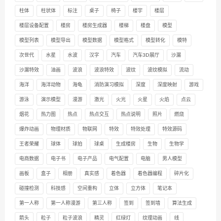
柱体
柱状体
标注
桌子
椅子
楼宇
楼层
楼层设备配置
楼房
楼房生成器
楼梯
楼盘
模型
模型列表
模型导出
模型数据
模型格式
模型转化
模特
次世代
水星
水波
汉字
汽车
汽车3D展厅
沙漏
沙漏特效
油画
波浪
波浪特效
波纹
波纹模拟
流动
海洋
海洋动物
海龟
消防演习模拟
深度
深度映射
游戏
游泳
演示模型
漫游
激光
火光
火星
火焰
点云
烟花
热力图
热点
热点交互
热点说明
照片
燃烧
爆炸动画
物理材质
物联网
特效
特效处理
特效源码
王者荣耀
球体
球拍
球桌
生成楼房
生物
生物学
电商数据
电子书
电子产品
电气配置
电脑
男人模型
画板
盒子
相册
真实感
着色器
着色器编程
碎片化
碰撞检测
科技感
空间重构
立体
立方体
笔记本
第一人称
第一人称漫游
第三人称
签到
签到墙
算法生成
箭头
粒子
粒子波浪
精灵
红绿灯
纹理动画
线