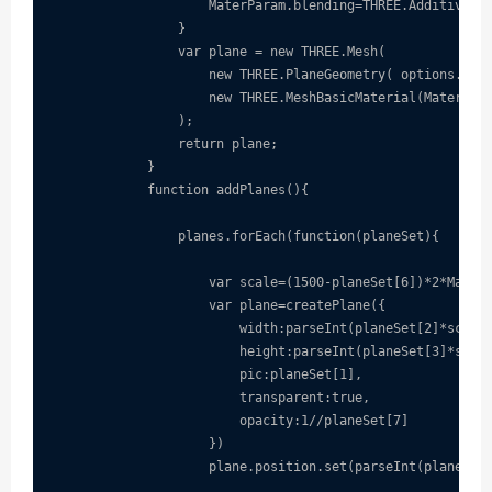
                    MaterParam.blending=THREE.AdditiveBle
                }

                var plane = new THREE.Mesh(

                    new THREE.PlaneGeometry( options.widt
                    new THREE.MeshBasicMaterial(MaterPara
                );

                return plane;

            }

            function addPlanes(){

                planes.forEach(function(planeSet){

                    var scale=(1500-planeSet[6])*2*Math.t
                    var plane=createPlane({         

                        width:parseInt(planeSet[2]*scale)
                        height:parseInt(planeSet[3]*scale
                        pic:planeSet[1],

                        transparent:true,

                        opacity:1//planeSet[7]

                    })

                    plane.position.set(parseInt(planeSet[