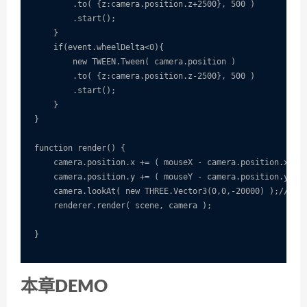
        .to( {z:camera.position.z+2500}, 500 )

        .start();

    }

    if(event.wheelDelta<0){

        new TWEEN.Tween( camera.position )

        .to( {z:camera.position.z-2500}, 500 )

        .start();

    }

}

function render() {

    camera.position.x += ( mouseX - camera.position.x ) ;
    camera.position.y += ( mouseY - camera.position.y ) ;
    camera.lookAt( new THREE.Vector3(0,0,-20000) 
    renderer.render( scene, camera );

}

本章DEMO