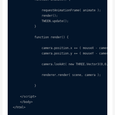
                requestAnimationFrame( animate );

                render();

                TWEEN.update();

            }

            function render() {

                camera.position.x += ( mouseX - camera.po
                camera.position.y += ( mouseY - camera.po
                camera.lookAt( new THREE.Vector3(0,0,-200
                renderer.render( scene, camera );

            }

    </script>

    </body>

</html>
