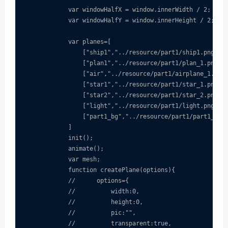
            var windowHalfX = window.innerWidth / 2;

            var windowHalfY = window.innerHeight / 2;

            var planes=[

                ["ship1","../resource/part1/ship1.png",1
                ["plan1","../resource/part1/plan_1.png",1
                ["air","../resource/part1/airplane_1.png"
                ["star1","../resource/part1/star_1.png",2
                ["star2","../resource/part1/star_2.png",2
                ["light","../resource/part1/light.png",11
                ["part1_bg","../resource/part1/part1_bg.j
            ]

            init();

            animate();

            var mesh;

            function createPlane(options){

            //      options={           

            //          width:0,

            //          height:0,

            //          pic:"",

            //          transparent:true,
