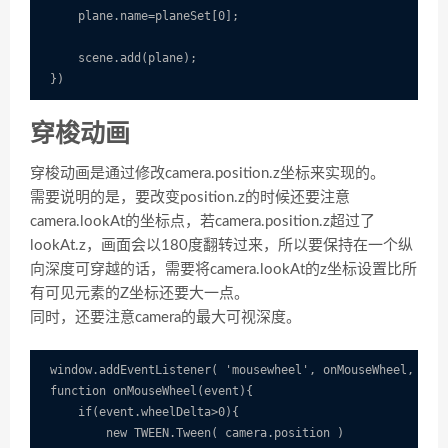
    plane.name=planeSet[0];

    scene.add(plane);

穿梭动画
穿梭动画是通过修改camera.position.z坐标来实现的。
需要说明的是，要改变position.z的时候还要注意
camera.lookAt的坐标点，若camera.position.z超过了
lookAt.z，画面会以180度翻转过来，所以要保持在一个纵
向深度可穿越的话，需要将camera.lookAt的z坐标设置比所
有可见元素的Z坐标还要大一点。
同时，还要注意camera的最大可视深度。
window.addEventListener( 'mousewheel', onMouseWheel, fals
function onMouseWheel(event){

    if(event.wheelDelta>0){

        new TWEEN.Tween( camera.position )
