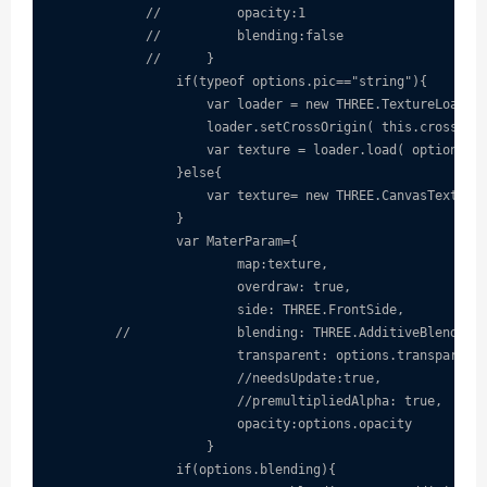
            //          opacity:1

            //          blending:false

            //      }

                if(typeof options.pic=="string"){

                    var loader = new THREE.TextureLoader(
                    loader.setCrossOrigin( this.crossOrig
                    var texture = loader.load( options.pi
                }else{

                    var texture= new THREE.CanvasTexture(
                }

                var MaterParam={

                        map:texture,

                        overdraw: true,

                        side: THREE.FrontSide,

        //              blending: THREE.AdditiveBlending,
                        transparent: options.transparent,
                        //needsUpdate:true,

                        //premultipliedAlpha: true,

                        opacity:options.opacity

                    }

                if(options.blending){
