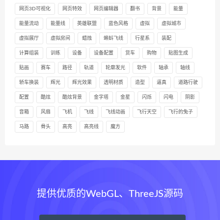
网页3D可视化
网页特效
网页编辑器
翻书
背景
能量
能量流动
能量线
英雄联盟
蓝色风格
虚拟
虚拟城市
虚拟展厅
虚拟房间
蜡烛
蝌蚪飞线
行星系
装配
计算组装
训练
设备
设备配置
货车
购物
贴图生成
贴画
赛车
路径
轨道
轮廓发光
软件
轴承
轴线
轿车换装
辉光
辉光效果
透明材质
造型
逼真
道路行驶
配置
酷炫
酷炫背景
金字塔
金星
闪烁
闪电
阴影
音箱
风扇
飞机
飞线
飞线动画
飞行天空
飞行的兔子
马路
骨头
高亮
高亮线
魔方
提供优质的WebGL、ThreeJS源码