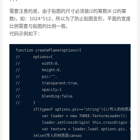
需要注意的是，由于贴图的尺寸必须是(2的幂数)X (2的幂
数)，如：1024*512，所以为了防止贴图变形，平面的宽度
比例需要与贴图的比例一致。
代码示例如下：
function createPlane(options){

//      options={           

//          width:0,

//          height:0,

//          pic:"",

//          transparent:true,

//          opacity:1

//          blending:false

//      }

        if(typeof options.pic=="string"){//传入的材质
            var loader = new THREE.TextureLoader();

            loader.setCrossOrigin( this.crossOrigin );

            var texture = loader.load( options.pic, funct
        }else{传入的材质是canvas
