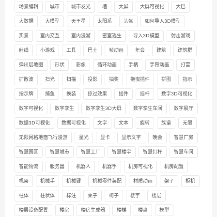
场景编辑
城市
城市发光
墙
大屏
大屏可视化
大巴
大数据
大模型
天王星
太阳系
头盔
如何导入3D模型
实景
室内交互
室内漫游
密室逃生
导入3D模型
射击游戏
射线
小游戏
工具
巴士
帧动画
年会
建筑
建筑群
弹出层地图
形状
影像
循环动画
手柄
手臂动画
打雷
扩散波
扫光
扫描
投影
抽奖
拖曳插件
拼图
指示
指示牌
捕鱼
换装
掠过效果
插件
摇杆
数字3D可视化
数字可视化
数字孪生
数字孪生3D大屏
数字孪生车间
数字展厅
数据3D可视化
数据可视化
文字
文本
旋转
族谱
无限
无限网格地面飞行漫游
星光
显卡
显示文字
晚会
智慧厂房
智慧园区
智慧城市
智慧工厂
智慧楼宇
智慧灯杆
智慧车间
智能物流
服务器
机器人
机器手
机房可视化
机房配置
机架
机械手
机械臂
机械零件装配
材质动画
架子
柜机
柱体
柱状体
标注
桌子
椅子
楼宇
楼层
楼层设备配置
楼房
楼房生成器
楼梯
楼盘
模型