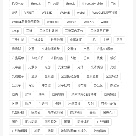
SVGMap
three.js
ThreeJS
threejs
threesixty-slider
T台
U型
VR展厅
WEB3D
WebAR
webgl
WebGL的漂亮背景
WebGL背景动画特效
webpack
WebVR
WebXR
world
xeogl
三维
三维实时数据
三维室内定位
三维智慧灯杆
三维柱状
三维模型
世界地图
中国地图
主机
主板
乒乓
乒乓球
交互
交通指挥系统
交通灯
产品
产品3D展示
产品展示
人物关系
人物动画
人脸
仿真
优化
低模
元宇宙
元素表
光影
光束效果
光泽
光泽质感
光线
光线粒子
全景
全景图
全景拖动查看
全景查看
全景特效
公交车
写实
冲击波
分子结构
分布图
办公区
办公室
动态
动物
动画
动画地图
动画地图CSS3特效
动画特效
区域
医疗
半透明
卡通
压缩算法
反射
可视化配置
后期处理
响应式
响应式地图
商场导航
器械
图元合并
图片
图片动画
图片特效
图谱
图谱编辑
在线编辑
在线编辑器
地图
地球
地球数据3D可视化
地面指示