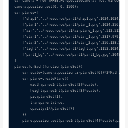
var camera = new THREE.PerspectiveCamera( fov, window.inn
camera.position.set(0, 0, 1500);

var planes=[

    ["ship1","../resource/part1/ship1.png",1024,1024,700
    ["plan1","../resource/part1/plan_1.png",1024,256,-170
    ["air","../resource/part1/airplane_1.png",512,512,150
    ["star1","../resource/part1/star_1.png",2317,979,150,
    ["star2","../resource/part1/star_2.png",256,128,500,-
    ["light","../resource/part1/light.png",1152,1024,200,
    ["part1_bg","../resource/part1/part1_bg.jpg",2048*1.5
]

planes.forEach(function(planeSet){      

    var scale=(camera.position.z-planeSet[6])*2*Math.
    var plane=createPlane({         

        width:parseInt(planeSet[2]*scale),

        height:parseInt(planeSet[3]*scale),

        pic:planeSet[1],

        transparent:true,

        opacity:1//planeSet[7]

    })

    plane.position.set(parseInt(planeSet[4]*scale),parseI