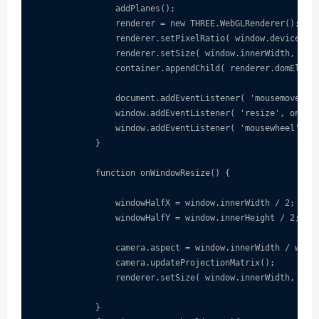
                addPlanes();

                renderer = new THREE.WebGLRenderer();

                renderer.setPixelRatio( window.devicePixe
                renderer.setSize( window.innerWidth, wind
                container.appendChild( renderer.domElemen
                document.addEventListener( 'mousemove', o
                window.addEventListener( 'resize', onWind
                window.addEventListener( 'mousewheel', on
            }

            function onWindowResize() {

                windowHalfX = window.innerWidth / 2;

                windowHalfY = window.innerHeight / 2;

                camera.aspect = window.innerWidth / windo
                camera.updateProjectionMatrix();

                renderer.setSize( window.innerWidth, wind
            }
