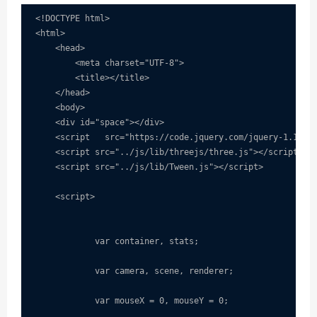
<!DOCTYPE html>

<html>

    <head>

        <meta charset="UTF-8">

        <title></title>

    </head>

    <body>

    <div id="space"></div>  

    <script   src="https://code.jquery.com/jquery-1.12.4.
    <script src="../js/lib/threejs/three.js"></script>

    <script src="../js/lib/Tween.js"></script>

    <script>

            var container, stats;

            var camera, scene, renderer;

            var mouseX = 0, mouseY = 0;
