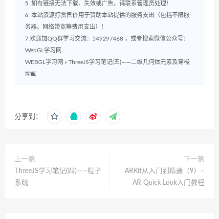
5. 如有链接无法下载、失效或广告，请联系管理员处理！
6. 本站资源打赏售价用于赞助本站提供的服务支出（包括不限服
务器、网络带宽等费用支出）！
7.欢迎加QQ群学习交流：549297468 ，或者搜索微信公众号：
WebGL学习网
WEBGL学习网
»
ThreeJS学习笔记(五)——二维几何体元素及穿梭
动画
分享到：
上一篇
下一篇
ThreeJS学习笔记(四)——粒子
ARKit从入门到精通（9）–
系统
AR Quick Look入门教程