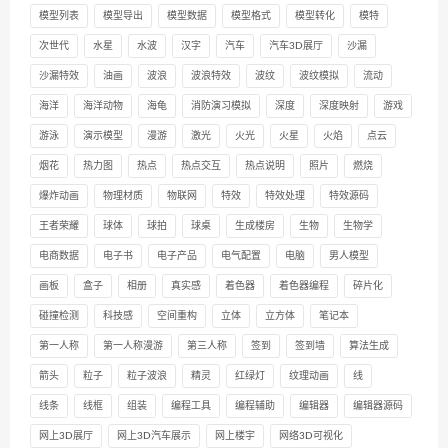
模型列表
模型导出
模型数据
模型格式
模型转化
模特
次世代
水星
水波
汉字
汽车
汽车3D展厅
沙漏
沙漏特效
油画
波浪
波浪特效
波纹
波纹模拟
流动
海洋
海洋动物
海龟
消防演习模拟
深度
深度映射
游戏
游泳
演示模型
漫游
激光
火光
火星
火焰
点云
烟花
热力图
热点
热点交互
热点说明
照片
燃烧
爆炸动画
物理材质
物联网
特效
特效处理
特效源码
王者荣耀
球体
球拍
球桌
生成楼房
生物
生物学
电商数据
电子书
电子产品
电气配置
电脑
男人模型
画板
盒子
相册
真实感
着色器
着色器编程
碎片化
碰撞检测
科技感
空间重构
立体
立方体
笔记本
第一人称
第一人称漫游
第三人称
签到
签到墙
算法生成
箭头
粒子
粒子波浪
精灵
红绿灯
纹理动画
线
线条
线框
组装
编程工具
编程辅助
编辑器
编辑器源码
网上3D展厅
网上3D汽车展示
网上楼宇
网络3D可视化