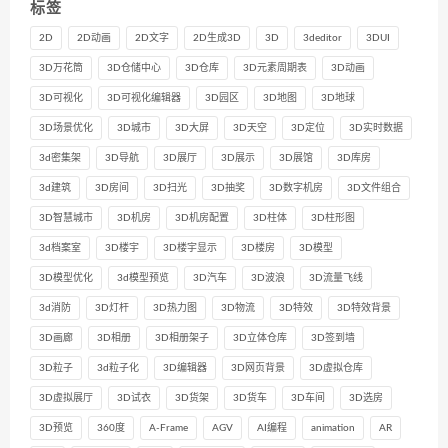
标签
2D
2D动画
2D文字
2D生成3D
3D
3deditor
3DUI
3D万花筒
3D仓储中心
3D仓库
3D元素周期表
3D动画
3D可视化
3D可视化编辑器
3D园区
3D地图
3D地球
3D场景优化
3D城市
3D大屏
3D天空
3D定位
3D实时数据
3d密集架
3D导航
3D展厅
3D展示
3D展馆
3D库房
3d建筑
3D房间
3D扫光
3D抽奖
3D数字机房
3D文件组合
3D智慧城市
3D机房
3D机房配置
3D柱体
3D柱形图
3d档案室
3D楼宇
3D楼宇显示
3D楼房
3D模型
3D模型优化
3d模型预览
3D汽车
3D波浪
3D流量飞线
3d消防
3D灯杆
3D热力图
3D物流
3D特效
3D特效背景
3D画廊
3D相册
3D相册架子
3D立体仓库
3D签到墙
3D粒子
3d粒子化
3D编辑器
3D网页背景
3D虚拟仓库
3D虚拟展厅
3D试衣
3D货架
3D货车
3D车间
3D选房
3D预览
360度
A-Frame
AGV
AI编程
animation
AR