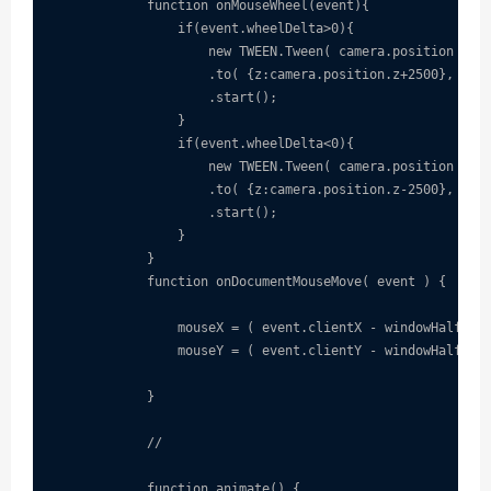
            function onMouseWheel(event){

                if(event.wheelDelta>0){

                    new TWEEN.Tween( camera.position )

                    .to( {z:camera.position.z+2500}, 1500
                    .start();

                }

                if(event.wheelDelta<0){

                    new TWEEN.Tween( camera.position )

                    .to( {z:camera.position.z-2500}, 1500
                    .start();

                }

            }

            function onDocumentMouseMove( event ) {

                mouseX = ( event.clientX - windowHalfX ) 
                mouseY = ( event.clientY - windowHalfY ) 
            }

            //

            function animate() {
