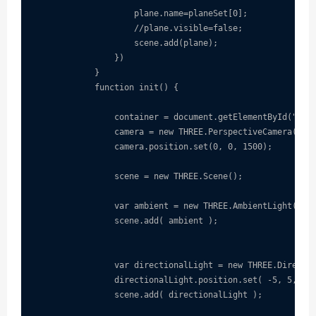
                    plane.name=planeSet[0];

                    //plane.visible=false;

                    scene.add(plane);

                })

            }

            function init() {

                container = document.getElementById("spac
                camera = new THREE.PerspectiveCamera( 45,
                camera.position.set(0, 0, 1500);

                scene = new THREE.Scene();

                var ambient = new THREE.AmbientLight( 0xf
                scene.add( ambient );

                var directionalLight = new THREE.Directio
                directionalLight.position.set( -5, 5, 5).
                scene.add( directionalLight );
