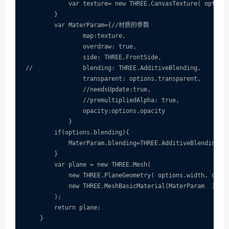
            var texture= new THREE.CanvasTexture( options
        }

        var MaterParam={//材质的参数

                map:texture,

                overdraw: true,

                side: THREE.FrontSide,

//              blending: THREE.AdditiveBlending,

                transparent: options.transparent,

                //needsUpdate:true,

                //premultipliedAlpha: true,

                opacity:options.opacity

            }

        if(options.blending){

            MaterParam.blending=THREE.AdditiveBlendi
        }

        var plane = new THREE.Mesh(

            new THREE.PlaneGeometry( options.width, optio
            new THREE.MeshBasicMaterial(MaterParam  )

        );

        return plane;

    }
