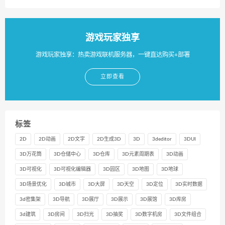
游戏玩家独享
游戏玩家独享：热卖游戏联机服务器，一键直达购买+部署
立即查看
标签
2D
2D动画
2D文字
2D生成3D
3D
3deditor
3DUI
3D万花筒
3D仓储中心
3D仓库
3D元素周期表
3D动画
3D可视化
3D可视化编辑器
3D园区
3D地图
3D地球
3D场景优化
3D城市
3D大屏
3D天空
3D定位
3D实时数据
3d密集架
3D导航
3D展厅
3D展示
3D展馆
3D库房
3d建筑
3D房间
3D扫光
3D抽奖
3D数字机房
3D文件组合