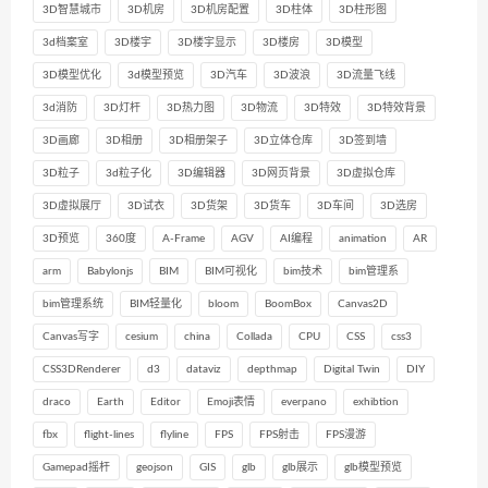
3D智慧城市
3D机房
3D机房配置
3D柱体
3D柱形图
3d档案室
3D楼宇
3D楼宇显示
3D楼房
3D模型
3D模型优化
3d模型预览
3D汽车
3D波浪
3D流量飞线
3d消防
3D灯杆
3D热力图
3D物流
3D特效
3D特效背景
3D画廊
3D相册
3D相册架子
3D立体仓库
3D签到墙
3D粒子
3d粒子化
3D编辑器
3D网页背景
3D虚拟仓库
3D虚拟展厅
3D试衣
3D货架
3D货车
3D车间
3D选房
3D预览
360度
A-Frame
AGV
AI编程
animation
AR
arm
Babylonjs
BIM
BIM可视化
bim技术
bim管理系
bim管理系统
BIM轻量化
bloom
BoomBox
Canvas2D
Canvas写字
cesium
china
Collada
CPU
CSS
css3
CSS3DRenderer
d3
dataviz
depthmap
Digital Twin
DIY
draco
Earth
Editor
Emoji表情
everpano
exhibtion
fbx
flight-lines
flyline
FPS
FPS射击
FPS漫游
Gamepad摇杆
geojson
GIS
glb
glb展示
glb模型预览