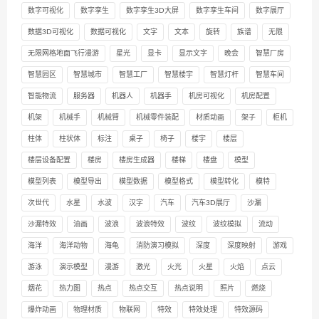
数字可视化
数字孪生
数字孪生3D大屏
数字孪生车间
数字展厅
数据3D可视化
数据可视化
文字
文本
旋转
族谱
无限
无限网格地面飞行漫游
星光
显卡
显示文字
晚会
智慧厂房
智慧园区
智慧城市
智慧工厂
智慧楼宇
智慧灯杆
智慧车间
智能物流
服务器
机器人
机器手
机房可视化
机房配置
机架
机械手
机械臂
机械零件装配
材质动画
架子
柜机
柱体
柱状体
标注
桌子
椅子
楼宇
楼层
楼层设备配置
楼房
楼房生成器
楼梯
楼盘
模型
模型列表
模型导出
模型数据
模型格式
模型转化
模特
次世代
水星
水波
汉字
汽车
汽车3D展厅
沙漏
沙漏特效
油画
波浪
波浪特效
波纹
波纹模拟
流动
海洋
海洋动物
海龟
消防演习模拟
深度
深度映射
游戏
游泳
演示模型
漫游
激光
火光
火星
火焰
点云
烟花
热力图
热点
热点交互
热点说明
照片
燃烧
爆炸动画
物理材质
物联网
特效
特效处理
特效源码