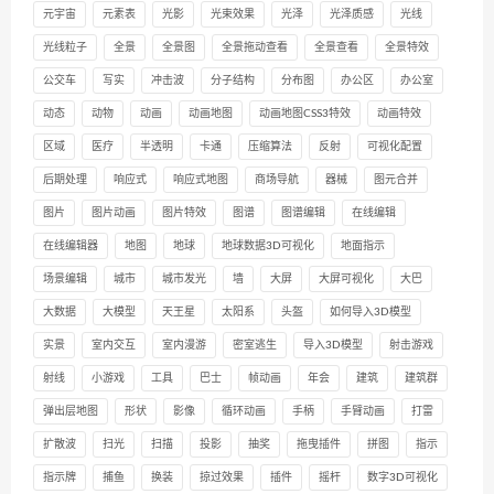
元宇宙
元素表
光影
光束效果
光泽
光泽质感
光线
光线粒子
全景
全景图
全景拖动查看
全景查看
全景特效
公交车
写实
冲击波
分子结构
分布图
办公区
办公室
动态
动物
动画
动画地图
动画地图CSS3特效
动画特效
区域
医疗
半透明
卡通
压缩算法
反射
可视化配置
后期处理
响应式
响应式地图
商场导航
器械
图元合并
图片
图片动画
图片特效
图谱
图谱编辑
在线编辑
在线编辑器
地图
地球
地球数据3D可视化
地面指示
场景编辑
城市
城市发光
墙
大屏
大屏可视化
大巴
大数据
大模型
天王星
太阳系
头盔
如何导入3D模型
实景
室内交互
室内漫游
密室逃生
导入3D模型
射击游戏
射线
小游戏
工具
巴士
帧动画
年会
建筑
建筑群
弹出层地图
形状
影像
循环动画
手柄
手臂动画
打雷
扩散波
扫光
扫描
投影
抽奖
拖曳插件
拼图
指示
指示牌
捕鱼
换装
掠过效果
插件
摇杆
数字3D可视化