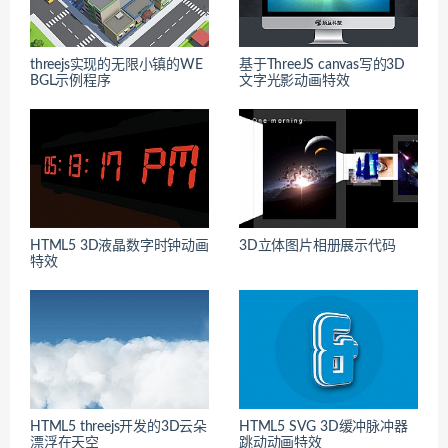
threejs实现的无限小镇的WE
基于ThreeJS canvas写的3D
BGL示例程序
文字光影动画特效
HTML5 3D液晶数字时钟动画
3D立体图片相册展示代码
特效
HTML5 threejs开发的3D云朵
HTML5 SVG 3D缓冲脉冲器
漂浮在天空
跳动动画特效