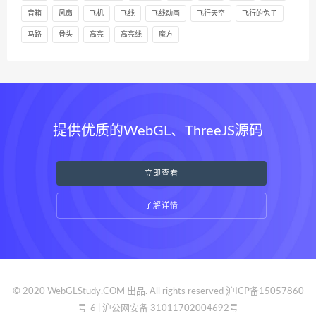
音箱
风扇
飞机
飞线
飞线动画
飞行天空
飞行的兔子
马路
骨头
高亮
高亮线
魔方
提供优质的WebGL、ThreeJS源码
立即查看
了解详情
© 2020 WebGLStudy.COM 出品. All rights reserved
沪ICP备15057860
号-6 | 沪公网安备 31011702004692号