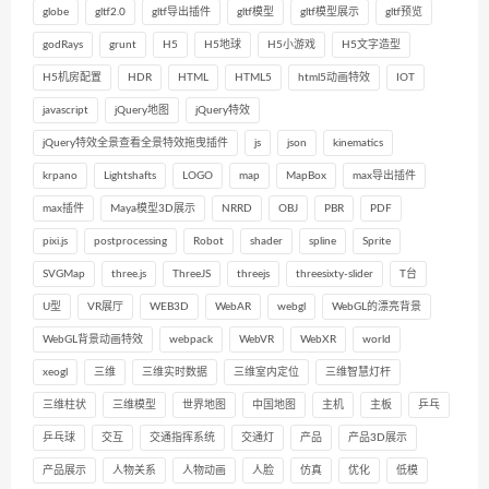
globe
gltf2.0
gltf导出插件
gltf模型
gltf模型展示
gltf预览
godRays
grunt
H5
H5地球
H5小游戏
H5文字造型
H5机房配置
HDR
HTML
HTML5
html5动画特效
IOT
javascript
jQuery地图
jQuery特效
jQuery特效全景查看全景特效拖曳插件
js
json
kinematics
krpano
Lightshafts
LOGO
map
MapBox
max导出插件
max插件
Maya模型3D展示
NRRD
OBJ
PBR
PDF
pixi.js
postprocessing
Robot
shader
spline
Sprite
SVGMap
three.js
ThreeJS
threejs
threesixty-slider
T台
U型
VR展厅
WEB3D
WebAR
webgl
WebGL的漂亮背景
WebGL背景动画特效
webpack
WebVR
WebXR
world
xeogl
三维
三维实时数据
三维室内定位
三维智慧灯杆
三维柱状
三维模型
世界地图
中国地图
主机
主板
乒乓
乒乓球
交互
交通指挥系统
交通灯
产品
产品3D展示
产品展示
人物关系
人物动画
人脸
仿真
优化
低模