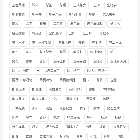
王者荣耀
球体
球拍
球桌
生成楼房
生物
生物学
电商数据
电子书
电子产品
电气配置
电脑
男人模型
画板
盒子
相册
真实感
着色器
着色器编程
碎片化
碰撞检测
科技感
空间重构
立体
立方体
笔记本
第一人称
第一人称漫游
第三人称
签到
签到墙
算法生成
箭头
粒子
粒子波浪
精灵
红绿灯
纹理动画
线
线条
线框
组装
编程工具
编程辅助
编辑器
编辑器源码
网上3D展厅
网上3D汽车展示
网上楼宇
网络3D可视化
网页3D可视化
网页特效
网页编辑器
翻书
背景
能量
能量流动
能量线
英雄联盟
蓝色风格
虚拟
虚拟城市
虚拟展厅
虚拟房间
蜡烛
蝌蚪飞线
行星系
装配
计算组装
训练
设备
设备配置
货车
购物
贴图生成
贴画
赛车
路径
轨道
轮廓发光
软件
轴承
轴线
轿车换装
辉光
辉光效果
透明材质
造型
逼真
道路行驶
配置
酷炫
酷炫背景
金字塔
金星
闪烁
闪电
阴影