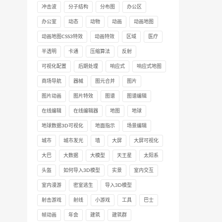
冲击波
分子结构
分布图
办公区
办公室
动态
动物
动画
动画地图
动画地图CSS3特效
动画特效
区域
医疗
半透明
卡通
压缩算法
反射
可视化配置
后期处理
响应式
响应式地图
商场导航
器械
图元合并
图片
图片动画
图片特效
图谱
图谱编辑
在线编辑
在线编辑器
地图
地球
地球数据3D可视化
地面指示
场景编辑
城市
城市发光
墙
大屏
大屏可视化
大巴
大数据
大模型
天王星
太阳系
头盔
如何导入3D模型
实景
室内交互
室内漫游
密室逃生
导入3D模型
射击游戏
射线
小游戏
工具
巴士
帧动画
年会
建筑
建筑群