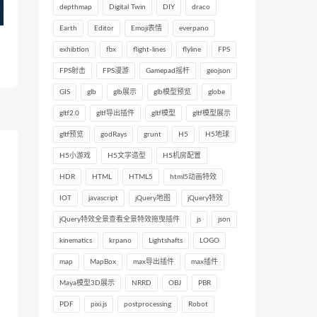
depthmap
Digital Twin
DIY
draco
Earth
Editor
Emoji表情
everpano
exhibtion
fbx
flight-lines
flyline
FPS
FPS射击
FPS漫游
Gamepad摇杆
geojson
GIS
glb
glb展示
glb模型预览
globe
gltf2.0
gltf导出插件
gltf模型
gltf模型展示
gltf预览
godRays
grunt
H5
H5地球
H5小游戏
H5文字造型
H5机房配置
HDR
HTML
HTML5
html5动画特效
IOT
javascript
jQuery地图
jQuery特效
jQuery特效全景查看全景特效拖曳插件
js
json
kinematics
krpano
Lightshafts
LOGO
map
MapBox
max导出插件
max插件
Maya模型3D展示
NRRD
OBJ
PBR
PDF
pixi.js
postprocessing
Robot