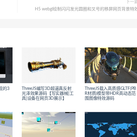
下一
H5 webgl绘制闪闪发光圆圈和叉号的移屏网页背景特
实现的3
ThreeJS编写3D超逼真反射
ThreeJS载入高质感GLTF(PB
光泽效果源码【写实器械|工
R材质)模型带HDR高动态范
具|设备在网页3D展示】
围图像特效源码