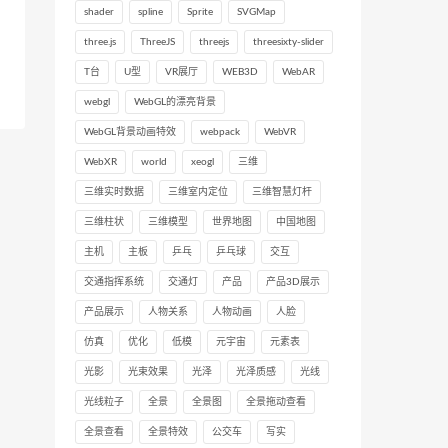
shader
spline
Sprite
SVGMap
three.js
ThreeJS
threejs
threesixty-slider
T台
U型
VR展厅
WEB3D
WebAR
webgl
WebGL的漂亮背景
WebGL背景动画特效
webpack
WebVR
WebXR
world
xeogl
三维
三维实时数据
三维室内定位
三维智慧灯杆
三维柱状
三维模型
世界地图
中国地图
主机
主板
乒乓
乒乓球
交互
交通指挥系统
交通灯
产品
产品3D展示
产品展示
人物关系
人物动画
人脸
仿真
优化
低模
元宇宙
元素表
光影
光束效果
光泽
光泽质感
光线
光线粒子
全景
全景图
全景拖动查看
全景查看
全景特效
公交车
写实