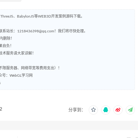
ThreeJS、BabylonJS等WEB3D开发案例源码下载。
长：1218436398@qq.com！我们将尽快处理。
时内删除！
果自负！
含技术服务请大家谅解！
括不限服务器、网络带宽等费用支出）！
众号：WebGL学习网
码
2
分享到：