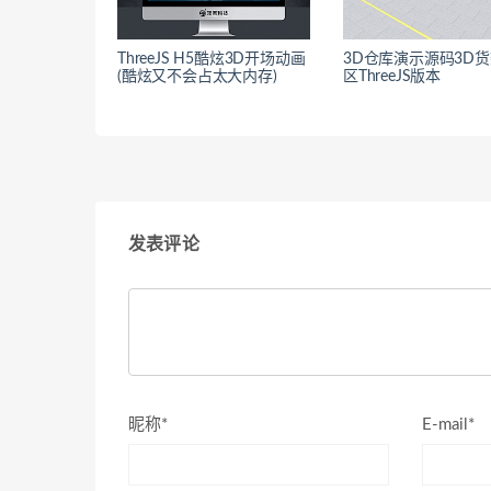
ThreeJS H5酷炫3D开场动画
3D仓库演示源码3D
(酷炫又不会占太大内存)
区ThreeJS版本
发表评论
昵称*
E-mail*