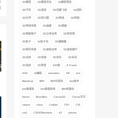
篇
3D模型
3D模型优化
3d模型预览
效
3D汽车
3D波浪
3D流量飞线
3d消防
3D灯杆
3D热力图
3D物流
3D特效
3D特效背景
3D画廊
3D相册
3D相册架子
3D立体仓库
3D签到墙
3D粒子
3d粒子化
3D编辑器
3D网页背景
3D虚拟仓库
3D虚拟展厅
3D试衣
3D货架
3D货车
3D车间
3D选房
3D预览
360度
A-Frame
AGV
AI编程
animation
AR
arm
Babylonjs
BIM
BIM可视化
bim技术
bim管理系
bim管理系统
BIM轻量化
bloom
BoomBox
Canvas2D
Canvas写字
cesium
china
Collada
CPU
CSS
css3
CSS3DRenderer
d3
dataviz