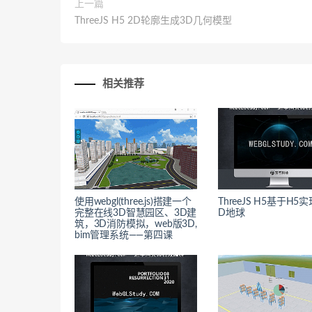
上一篇
ThreeJS H5 2D轮廓生成3D几何模型
相关推荐
使用webgl(three.js)搭建一个
ThreeJS H5基于H5
完整在线3D智慧园区、3D建
D地球
筑，3D消防模拟，web版3D,
bim管理系统——第四课