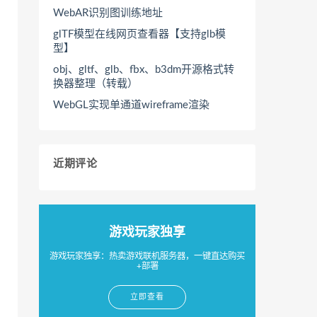
WebAR识别图训练地址
glTF模型在线网页查看器【支持glb模
型】
obj、gltf、glb、fbx、b3dm开源格式转
换器整理（转载）
WebGL实现单通道wireframe渲染
近期评论
游戏玩家独享
游戏玩家独享：热卖游戏联机服务器，一键直达购买
+部署
立即查看