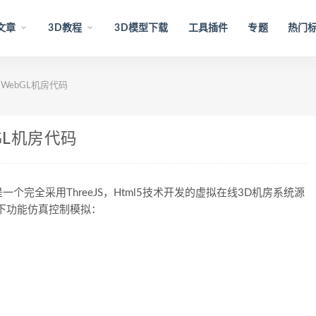
文章
3D教程
3D模型下载
工具插件
专题
热门
码 WebGL机房代码
bGL机房代码
项目是一个完全采用ThreeJS，Html5技术开发的虚拟在线3D机房系统源
下功能仿真控制模拟：