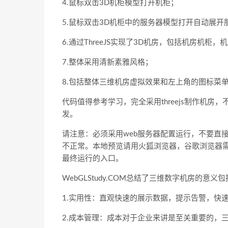
4.鼠标双击3D机柜模型打开机柜；
5.鼠标双击3D机柜中的服务器模型打开自动展开
6.通过ThreeJS实现了3D机房，包括机房机柜
7.整体采用清新素雅风格；
8.包括整体三维机房虚拟效果和左上角的图标菜
代码值得参考学习，完全采用threejs制作机房
发。
请注意：必须采用web服务器配置运行，不要直
不正常。本地预览请用火狐浏览器，谷歌浏览器需要local
最终运行的入口。
WebGLStudy.COM总结了三维数字机房的意义
1.实用性：直观快速的展示数据，提示告警，快
2.成本管理：成本对于企业来讲是至关重要的，