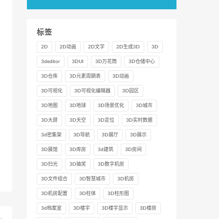
标签
2D
2D动画
2D文字
2D生成3D
3D
3deditor
3DUI
3D万花筒
3D仓储中心
3D仓库
3D元素周期表
3D动画
3D可视化
3D可视化编辑器
3D园区
3D地图
3D地球
3D场景优化
3D城市
3D大屏
3D天空
3D定位
3D实时数据
3d密集架
3D导航
3D展厅
3D展示
3D展馆
3D库房
3d建筑
3D房间
3D扫光
3D抽奖
3D数字机房
3D文件组合
3D智慧城市
3D机房
3D机房配置
3D柱体
3D柱形图
3d档案室
3D楼宇
3D楼宇显示
3D楼房