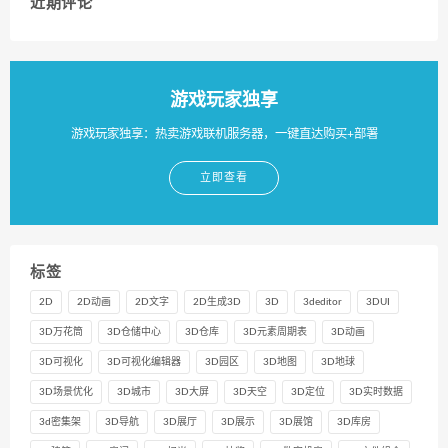
近期评论
游戏玩家独享
游戏玩家独享：热卖游戏联机服务器，一键直达购买+部署
立即查看
标签
2D
2D动画
2D文字
2D生成3D
3D
3deditor
3DUI
3D万花筒
3D仓储中心
3D仓库
3D元素周期表
3D动画
3D可视化
3D可视化编辑器
3D园区
3D地图
3D地球
3D场景优化
3D城市
3D大屏
3D天空
3D定位
3D实时数据
3d密集架
3D导航
3D展厅
3D展示
3D展馆
3D库房