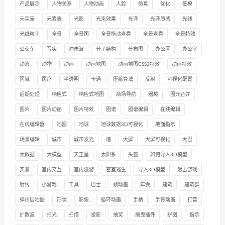
产品展示
人物关系
人物动画
人脸
仿真
优化
低模
元宇宙
元素表
光影
光束效果
光泽
光泽质感
光线
光线粒子
全景
全景图
全景拖动查看
全景查看
全景特效
公交车
写实
冲击波
分子结构
分布图
办公区
办公室
动态
动物
动画
动画地图
动画地图CSS3特效
动画特效
区域
医疗
半透明
卡通
压缩算法
反射
可视化配置
后期处理
响应式
响应式地图
商场导航
器械
图元合并
图片
图片动画
图片特效
图谱
图谱编辑
在线编辑
在线编辑器
地图
地球
地球数据3D可视化
地面指示
场景编辑
城市
城市发光
墙
大屏
大屏可视化
大巴
大数据
大模型
天王星
太阳系
头盔
如何导入3D模型
实景
室内交互
室内漫游
密室逃生
导入3D模型
射击游戏
射线
小游戏
工具
巴士
帧动画
年会
建筑
建筑群
弹出层地图
形状
影像
循环动画
手柄
手臂动画
打雷
扩散波
扫光
扫描
投影
抽奖
拖曳插件
拼图
指示