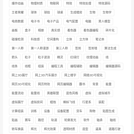
爆炸动画
物理材质
物联网
特效
特效处理
特效源码
王者荣耀
球体
球拍
球桌
生成楼房
生物
生物学
电商数据
电子书
电子产品
电气配置
电脑
男人模型
画板
盒子
相册
真实感
着色器
着色器编程
碎片化
碰撞检测
科技感
空间重构
立体
立方体
笔记本
第一人称
第一人称漫游
第三人称
签到
签到墙
算法生成
箭头
粒子
粒子波浪
精灵
红绿灯
纹理动画
线
线条
线框
组装
编程工具
编程辅助
编辑器
编辑器源码
网上3D展厅
网上3D汽车展示
网上楼宇
网络3D可视化
网页3D可视化
网页特效
网页编辑器
翻书
背景
能量
能量流动
能量线
英雄联盟
蓝色风格
虚拟
虚拟城市
虚拟展厅
虚拟房间
蜡烛
蝌蚪飞线
行星系
装配
计算组装
训练
设备
设备配置
货车
购物
贴图生成
贴画
赛车
路径
轨道
轮廓发光
软件
轴承
轴线
轿车换装
辉光
辉光效果
透明材质
造型
逼真
道路行驶