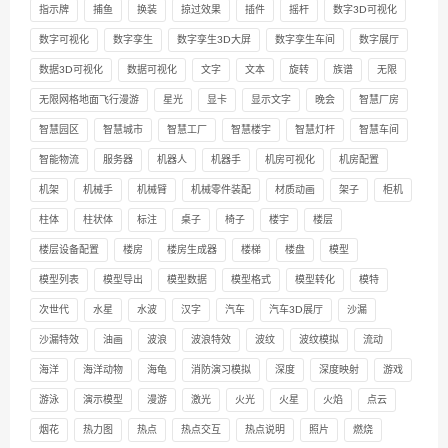
指示牌
捕鱼
换装
掠过效果
插件
摇杆
数字3D可视化
数字可视化
数字孪生
数字孪生3D大屏
数字孪生车间
数字展厅
数据3D可视化
数据可视化
文字
文本
旋转
族谱
无限
无限网格地面飞行漫游
星光
显卡
显示文字
晚会
智慧厂房
智慧园区
智慧城市
智慧工厂
智慧楼宇
智慧灯杆
智慧车间
智能物流
服务器
机器人
机器手
机房可视化
机房配置
机架
机械手
机械臂
机械零件装配
材质动画
架子
柜机
柱体
柱状体
标注
桌子
椅子
楼宇
楼层
楼层设备配置
楼房
楼房生成器
楼梯
楼盘
模型
模型列表
模型导出
模型数据
模型格式
模型转化
模特
次世代
水星
水波
汉字
汽车
汽车3D展厅
沙漏
沙漏特效
油画
波浪
波浪特效
波纹
波纹模拟
流动
海洋
海洋动物
海龟
消防演习模拟
深度
深度映射
游戏
游泳
演示模型
漫游
激光
火光
火星
火焰
点云
烟花
热力图
热点
热点交互
热点说明
照片
燃烧