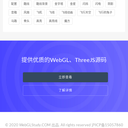
配置
酷炫
酷炫背景
金字塔
金星
闪烁
闪电
阴影
音箱
风扇
飞机
飞线
飞线动画
飞行天空
飞行的兔子
马路
骨头
高亮
高亮线
魔方
提供优质的WebGL、ThreeJS源码
立即查看
了解详情
© 2020 WebGLStudy.COM 出品. All rights reserved
沪ICP备15057860