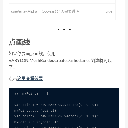
useVertexAlpha
(boolean) 是否需要透明
true
点画线
如果你要画点画线，使用
BABYLON.MeshBuilder.CreateDashedLines函数就可以
了。
点击
这里查看效果
var myPoints = [];

var point1 = new BABYLON.Vector3(0, 0, 0);

myPoints.push(point1);

var point2 = new BABYLON.Vector3(0, 1, 1);

myPoints.push(point2);
