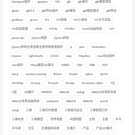
Gamepad摇杆
geojson
GIS
glb
glb展示
glb模型预览
globe
gltf2.0
gltf导出插件
gltf模型
gltf模型展示
gltf预览
godRays
grunt
H5
H5地球
H5小游戏
H5文字造型
H5机房配置
HDR
HTML
HTML5
html5动画特效
IOT
javascript
jQuery地图
jQuery特效
jQuery特效全景查看全景特效拖曳插件
js
json
kinematics
krpano
Lightshafts
LOGO
map
MapBox
max导出插件
max插件
Maya模型3D展示
NRRD
OBJ
PBR
PDF
pixi.js
postprocessing
Robot
shader
spline
Sprite
SVGMap
three.js
ThreeJS
threejs
threesixty-slider
T台
U型
VR展厅
WEB3D
WebAR
webgl
WebGL的漂亮背景
WebGL背景动画特效
webpack
WebVR
WebXR
world
xeogl
三维
三维实时数据
三维室内定位
三维智慧灯杆
三维柱状
三维模型
世界地图
中国地图
主机
主板
乒乓
乒乓球
交互
交通指挥系统
交通灯
产品
产品3D展示