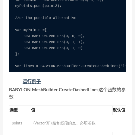
var point3 = new BABYLON.Vector3(0, 1, 0);

myPoints.push(point3);

//or the possible alternative

var myPoints =[

    new BABYLON.Vector3(0, 0, 0),

    new BABYLON.Vector3(0, 1, 1),

    new BABYLON.Vector3(0, 1, 0)

];

运行例子
BABYLON.MeshBuilder.CreateDashedLines
这个函数的参
数
选型
值
默认值
points
(Vector3[]) 绘制线段的点，必填参数