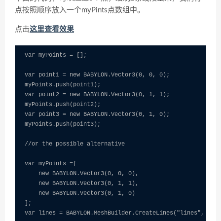
点按照顺序放入一个myPints点数组中。
点击
这里查看效果
var myPoints = [];

var point1 = new BABYLON.Vector3(0, 0, 0);

myPoints.push(point1);

var point2 = new BABYLON.Vector3(0, 1, 1);

myPoints.push(point2);

var point3 = new BABYLON.Vector3(0, 1, 0);

myPoints.push(point3);

//or the possible alternative

var myPoints =[

    new BABYLON.Vector3(0, 0, 0),

    new BABYLON.Vector3(0, 1, 1),

    new BABYLON.Vector3(0, 1, 0)

];
