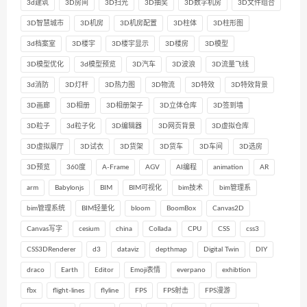
3d建筑
3D房间
3D扫光
3D抽奖
3D数字机房
3D文件组合
3D智慧城市
3D机房
3D机房配置
3D柱体
3D柱形图
3d档案室
3D楼宇
3D楼宇显示
3D楼房
3D模型
3D模型优化
3d模型预览
3D汽车
3D波浪
3D流量飞线
3d消防
3D灯杆
3D热力图
3D物流
3D特效
3D特效背景
3D画廊
3D相册
3D相册架子
3D立体仓库
3D签到墙
3D粒子
3d粒子化
3D编辑器
3D网页背景
3D虚拟仓库
3D虚拟展厅
3D试衣
3D货架
3D货车
3D车间
3D选房
3D预览
360度
A-Frame
AGV
AI编程
animation
AR
arm
Babylonjs
BIM
BIM可视化
bim技术
bim管理系
bim管理系统
BIM轻量化
bloom
BoomBox
Canvas2D
Canvas写字
cesium
china
Collada
CPU
CSS
css3
CSS3DRenderer
d3
dataviz
depthmap
Digital Twin
DIY
draco
Earth
Editor
Emoji表情
everpano
exhibtion
fbx
flight-lines
flyline
FPS
FPS射击
FPS漫游