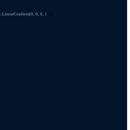
c.LinearGradient(0, 0, 0, 1
, [{
