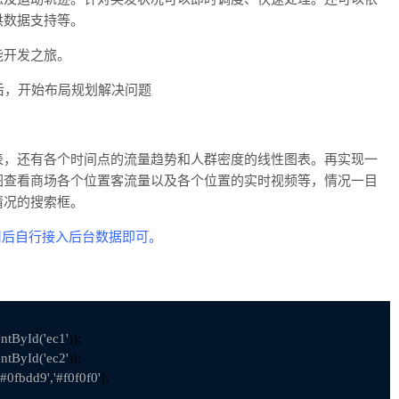
供数据支持等。
开发之旅。
后，开始布局规划解决问题
，还有各个时间点的流量趋势和人群密度的线性图表。再实现一
图查看商场各个位置客流量以及各个位置的实时视频等，情况一目
情况的搜索框。
用后自行接入后台数据即可。
ntById('ec1'
));

ntById('ec2'
));    

'#0fbdd9','#f0f0f0'
];
