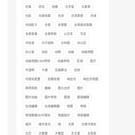
仿真
优化
低模
元宇宙
元素表
光影
光束效果
光泽
光泽质感
光线
光线粒子
全景
全景图
全景拖动查看
全景查看
全景特效
公交车
写实
冲击波
分子结构
分布图
办公区
办公室
动态
动物
动画
动画地图
动画地图CSS3特效
动画特效
区域
医疗
半透明
卡通
压缩算法
反射
可视化配置
后期处理
响应式
响应式地图
商场导航
器械
图元合并
图片
图片动画
图片特效
图谱
图谱编辑
在线编辑
在线编辑器
地图
地球
地球数据3D可视化
地面指示
场景编辑
城市
城市发光
墙
大屏
大屏可视化
大巴
大数据
大模型
天王星
太阳系