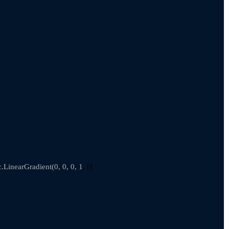
c.LinearGradient(0, 0, 0, 1
, [{
