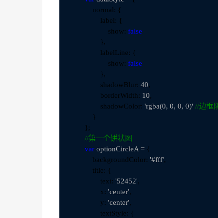
            normal: {

                label: {

                    show: 
false
                },

                labelLine: {

                    show: 
false
                },

                shadowBlur: 
40
,

                borderWidth: 
10
,

                shadowColor: 
'rgba(0, 0, 0, 0)' 
//
边框
            }

        };

//
第一个饼状图
var
 optionCircleA =
 {

            backgroundColor: 
'#fff'
,

            title: {

                text: 
'52452'
,

                x: 
'center'
,

                y: 
'center'
,

                textStyle: {
