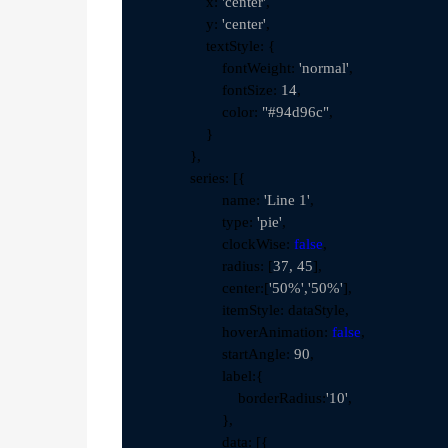
                x: 
'center'
,

                y: 
'center'
,

                textStyle: {

                    fontWeight: 
'normal'
,

                    fontSize: 
14
,

                    color: 
"#94d96c"
,

                }

            },       

            series: [{

                    name: 
'Line 1'
,

                    type: 
'pie'
,

                    clockWise: 
false
,

                    radius: [
37, 45
],

                    center:[
'50%','50%'
],

                    itemStyle: dataStyle,

                    hoverAnimation: 
false
,

                    startAngle: 
90
,

                    label:{

                        borderRadius:
'10'
,

                    },

                    data: [{
