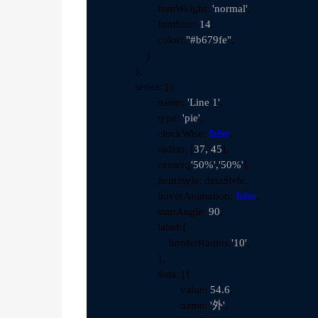
                    fontWeight: 
'normal'
,

                    fontSize: 
14
,

                    color: 
"#b679fe"
,

                }

            },

            series: [{

                    name: 
'Line 1'
,

                    type: 
'pie'
,

                    clockWise: 
false
,

                    radius: [
37, 45
],

                    center:[
'50%','50%'
],

                    itemStyle: dataStyle,

                    hoverAnimation: 
false
,

                    startAngle: 
90
,

                    label:{

                        borderRadius:
'10'
,

                    },

                    data: [{

                            value: 
54.6
,

                            name: 
'外'
,
