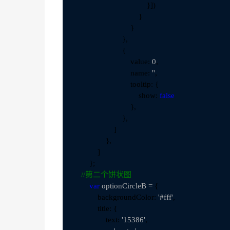
                                    }])

                                }

                            }

                        },

                        {

                            value: 
0
,

                            name: 
''
,

                            tooltip: {

                                show: 
false
                            },

                        },

                    ]

                },    

            ]

        };

//
第二个饼状图
var
 optionCircleB =
 {

            backgroundColor: 
'#fff'
,

            title: {

                text: 
'15386'
,
