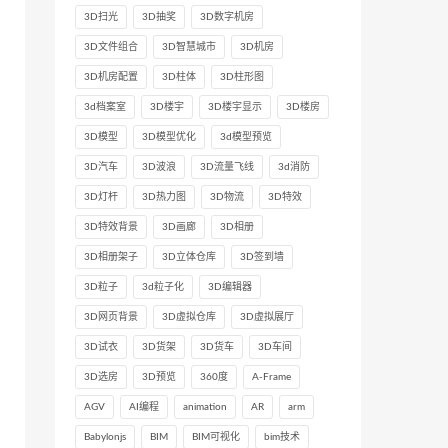
3D扫光
3D抽奖
3D数字机房
3D文件组合
3D智慧城市
3D机房
3D机房配置
3D柱体
3D柱形图
3d档案室
3D楼宇
3D楼宇显示
3D楼房
3D模型
3D模型优化
3d模型预览
3D汽车
3D波浪
3D流量飞线
3d消防
3D灯杆
3D热力图
3D物流
3D特效
3D特效背景
3D画廊
3D相册
3D相册架子
3D立体仓库
3D签到墙
3D粒子
3d粒子化
3D编辑器
3D网页背景
3D虚拟仓库
3D虚拟展厅
3D试衣
3D货架
3D货车
3D车间
3D选房
3D预览
360度
A-Frame
AGV
AI编程
animation
AR
arm
Babylonjs
BIM
BIM可视化
bim技术