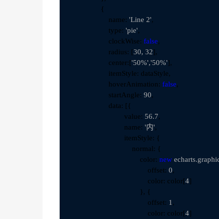
                {

                    name: 
'Line 2'
,

                    type: 
'pie'
,

                    clockWise: 
false
,

                    radius: [
30, 32
],

                    center:[
'50%','50%'
],

                    itemStyle: dataStyle,

                    hoverAnimation: 
false
,

                    startAngle: 
90
,

                    data: [{

                            value: 
56.7
,

                            name: 
'内'
,

                            itemStyle: {

                                normal: {

                                    color: 
new
 echarts.graphi
                                        offset: 
0
,

                                        color: color[
4
]

                                    }, {

                                        offset: 
1
,

                                        color: color[
4
]
