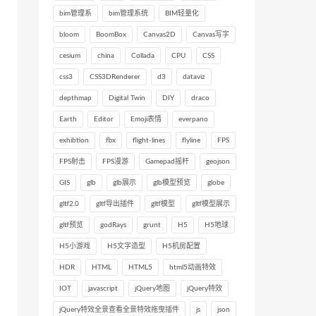
bim管理系
bim管理系统
BIM轻量化
bloom
BoomBox
Canvas2D
Canvas写字
cesium
china
Collada
CPU
CSS
css3
CSS3DRenderer
d3
dataviz
depthmap
Digital Twin
DIY
draco
Earth
Editor
Emoji表情
everpano
exhibtion
fbx
flight-lines
flyline
FPS
FPS射击
FPS漫游
Gamepad摇杆
geojson
GIS
glb
glb展示
glb模型预览
globe
gltf2.0
gltf导出插件
gltf模型
gltf模型展示
gltf预览
godRays
grunt
H5
H5地球
H5小游戏
H5文字造型
H5机房配置
HDR
HTML
HTML5
html5动画特效
IOT
javascript
jQuery地图
jQuery特效
jQuery特效全景查看全景特效拖曳插件
js
json