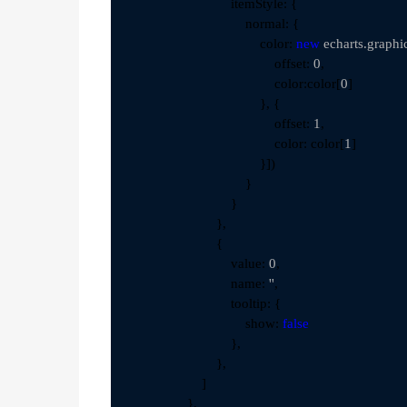
                            itemStyle: {

                                normal: {

                                    color: 
new
 echarts.graphi
                                        offset: 
0
,

                                        color:color[
0
]

                                    }, {

                                        offset: 
1
,

                                        color: color[
1
]

                                    }])

                                }

                            }

                        },

                        {

                            value: 
0
,

                            name: 
''
,

                            tooltip: {

                                show: 
false
                            },

                        },

                    ]

                },
