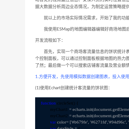
据大数据分析周边业态情况，为制定运营策略提
就以上的市场实际情况需求，开始了我的功能
我使用ESMap的地图编辑器编辑好商场地图
开发流程如下：
首先，实现一个商场客流量信息的饼状统计表
个控制面板，可以通过控制面板根据地图的热力
了然；最后做一个可以搜索店铺客流量及营业额
1.方便开发，先使用模拟数据创建图表，投入使
(1)使用Echart创建统计客流量的饼状图：
function
 circleSet() {

        myChart1 
= echarts.init(document.getEleme
        myChart2 
= echarts.init(document.getEleme
var
 color= ['#b679fe', '#6271fd','#94d96c', 
var
 dataStyle =
 {
