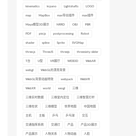
kinematics
krpano
Lightshafts
LOGO
map
MapBox
max导出插件
max插件
Maya模型3D展示
NRRD
OBJ
PBR
PDF
pixi.js
postprocessing
Robot
shader
spline
Sprite
SVGMap
three.js
ThreeJS
threejs
threesixty-slider
T台
U型
VR展厅
WEB3D
WebAR
webgl
WebGL的漂亮背景
WebGL背景动画特效
webpack
WebVR
WebXR
world
xeogl
三维
三维实时数据
三维室内定位
三维智慧灯杆
三维柱状
三维模型
世界地图
中国地图
主机
主板
乒乓
乒乓球
交互
交通指挥系统
交通灯
产品
产品3D展示
产品展示
人物关系
人物动画
人脸