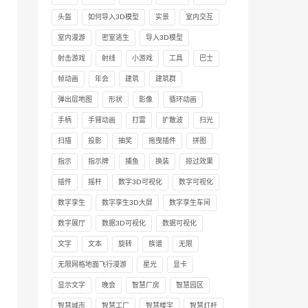
头盔
如何导入3D模型
实景
室内交互
室内漫游
密室逃生
导入3D模型
射击游戏
射线
小游戏
工具
巴士
帧动画
年会
建筑
建筑群
弹出层地图
形状
影像
循环动画
手柄
手臂动画
打雷
扩散波
扫光
扫描
投影
抽奖
拖曳插件
拼图
指示
指示牌
捕鱼
换装
掠过效果
插件
摇杆
数字3D可视化
数字可视化
数字孪生
数字孪生3D大屏
数字孪生车间
数字展厅
数据3D可视化
数据可视化
文字
文本
旋转
族谱
无限
无限网格地面飞行漫游
星光
显卡
显示文字
晚会
智慧厂房
智慧园区
智慧城市
智慧工厂
智慧楼宇
智慧灯杆