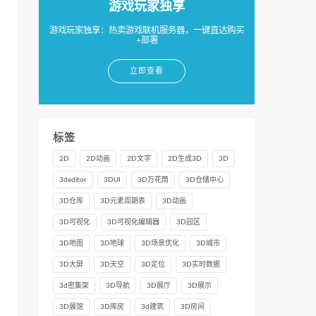
游戏玩家独享
游戏玩家独享：热卖游戏联机服务器，一键直达购买
+部署
立即查看
标签
2D
2D动画
2D文字
2D生成3D
3D
3deditor
3DUI
3D万花筒
3D仓储中心
3D仓库
3D元素周期表
3D动画
3D可视化
3D可视化编辑器
3D园区
3D地图
3D地球
3D场景优化
3D城市
3D大屏
3D天空
3D定位
3D实时数据
3d密集架
3D导航
3D展厅
3D展示
3D展馆
3D库房
3d建筑
3D房间